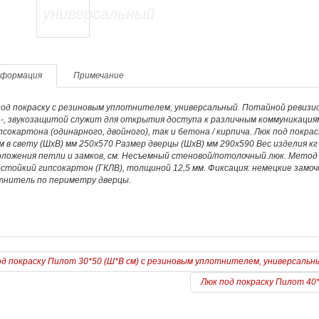
формация
Примечание
од покраску с резиновым уплотнителем, универсальный. Потайной ревизио
-, звукозащитой служит для открытия доступа к различным коммуникациям,
псокартона (одинарного, двойного), так и бетона / кирпича. Люк под покр
 в свету (ШхВ) мм 250х570 Размер дверцы (ШхВ) мм 290х590 Вес изделия кг 
ложения петли и замков, см. Несъемный стеновой/потолочный люк. Метод с
стойкий гипсокартон (ГКЛВ), толщиной 12,5 мм. Фиксация: немецкие замоч
тнитель по периметру дверцы.
од покраску Пилот 30*50 (Ш*В см) с резиновым уплотнителем, универсальн
Люк под покраску Пилот 40