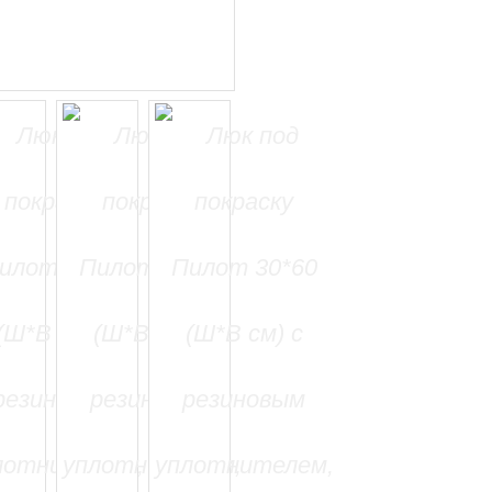
=======================