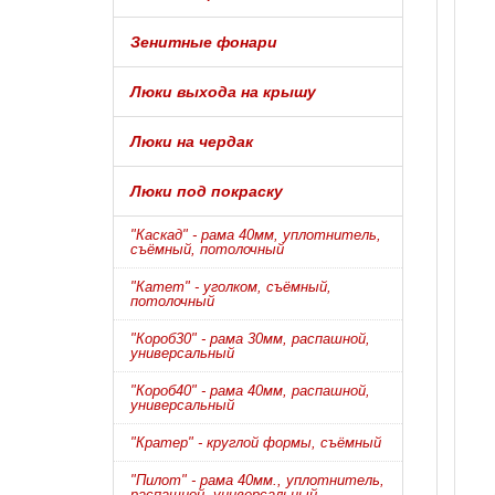
Зенитные фонари
Люки выхода на крышу
Люки на чердак
Люки под покраску
"Каскад" - рама 40мм, уплотнитель,
съёмный, потолочный
"Катет" - уголком, съёмный,
потолочный
"Короб30" - рама 30мм, распашной,
универсальный
"Короб40" - рама 40мм, распашной,
универсальный
"Кратер" - круглой формы, съёмный
"Пилот" - рама 40мм., уплотнитель,
распашной, универсальный