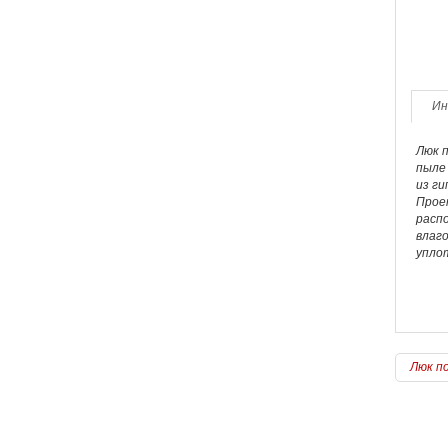
Ин
Люк п
пыле 
из ги
Проем
распо
влаго
упло
Люк п