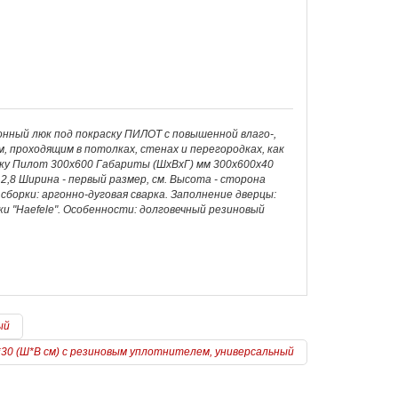
нный люк под покраску ПИЛОТ с повышенной влаго-,
 проходящим в потолках, стенах и перегородках, как
аску Пилот 300х600 Габариты (ШхВхГ) мм 300х600х40
2,8 Ширина - первый размер, см. Высота - сторона
борки: аргонно-дуговая сварка. Заполнение дверцы:
ки "Haefele". Особенности: долговечный резиновый
ый
*30 (Ш*В см) с резиновым уплотнителем, универсальный