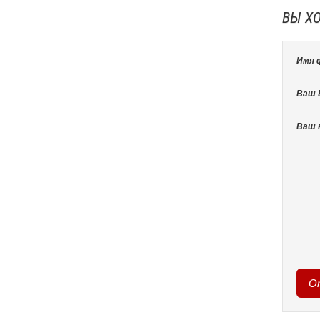
ВЫ Х
Имя 
Ваш E
Ваш 