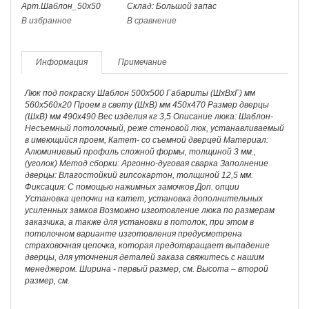
Арт.Шаблон_50х50
Склад: Большой запас
В избранное
В сравнение
Информация
Примечание
Люк под покраску Шаблон 500х500 Габариты (ШхВхГ) мм
560х560х20 Проем в свету (ШхВ) мм 450х470 Размер дверцы
(ШхВ) мм 490х490 Вес изделия кг 3,5 Описание люка: Шаблон-
Несъемный потолочный, реже стеновой люк, устанавливаемый
в имеющийся проем, Катет- со съемной дверцей Материал:
Алюминиевый профиль сложной формы, толщиной 3 мм.,
(уголок) Метод сборки: Аргонно-дуговая сварка Заполнение
дверцы: Влагостойкий гипсокартон, толщиной 12,5 мм.
Фиксация: С помощью нажимных замочков Доп. опции
Установка цепочки на катет, установка дополнительных
усиленных замков Возможно изготовление люка по размерам
заказчика, а также для установки в потолок, при этом в
потолочном варианте изготовления предусмотрена
страховочная цепочка, которая предотвращает выпадение
дверцы, для уточнения деталей заказа свяжитесь с нашим
менеджером. Ширина - первый размер, см. Высота – второй
размер, см.