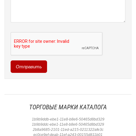
ТОРГОВЫЕ МАРКИ КАТАЛОГА
1b9b9ddb-ebe1-11e8-b8e6-50465d8bd329
1b9b9ddc-ebe1-11e8-b8e6-50465d8bd329
2b8a9685-2101-11ed-a215-0211322afe3c
ec0ce9ef-deab-11ef-a243-00155d811b01