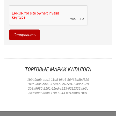
ТОРГОВЫЕ МАРКИ КАТАЛОГА
1b9b9ddb-ebe1-11e8-b8e6-50465d8bd329
1b9b9ddc-ebe1-11e8-b8e6-50465d8bd329
2b8a9685-2101-11ed-a215-0211322afe3c
ec0ce9ef-deab-11ef-a243-00155d811b01