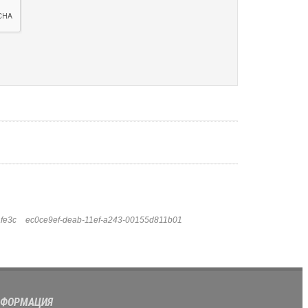
fe3c
ec0ce9ef-deab-11ef-a243-00155d811b01
ФОРМАЦИЯ