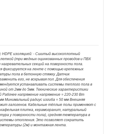
 с HDPE изоляцией: - Сшитый высокоплотный
плеткой (три медных оцинкованных проводов и ПВХ
 нагревательных секций на поверхности пола.
ия фиксируется на ленте с помощью крепежных
атуры пола в бетонную стяжку. Датчик
аменить его, не вскрывая пол. Для обеспечения
мендуется устанавливать системы теплого пола в
иной от 2мм до 5мм. Технические характеристики
й Рабочее напряжение напряжение = 220-230 Вт
 мм Минимальный радиус изгиба = 50 мм Внешняя
ржит галогенов. Кабельные тёплые полы применяют с
кафельная плитка, керамогранит, натуральный
ура у поверхности пола), средняя температура в
 системы отопления. Это позволяет сократить
емпературы (2м) и монтажная лента.