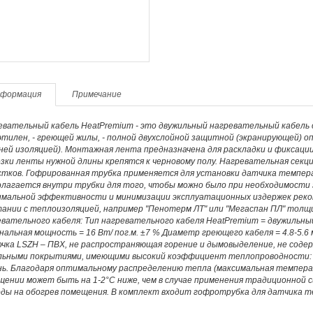
формация
Примечание
евательный кабель HeatPremium - это двужильный нагревательный кабель
тилен, - греющей жилы, - полной двухслойной защитной (экранирующей) о
ей изоляцией). Монтажная лента предназначена для раскладки и фиксации
зки ленты нужной длины крепятся к черновому полу. Нагревательная секц
=======================
стков. Гофрированная трубка применяется для установки датчика темпер
лагается внутри трубки для того, чтобы можно было при необходимости з
имальной эффективности и минимизации эксплуатационных издержек реко
тании с теплоизоляцией, например "Пенотерм ЛТ" или "Мегаспан ПЛ" толщ
вательного кабеля: Тип нагревательного кабеля HeatPremium = двужильны
альная мощность = 16 Вт/ пог.м. ±7 % Диаметр греющего кабеля = 4.8-5.6
очка LSZH – ПВХ, не распространяющая горение и дымовыделение, не соде
льными покрытиями, имеющими высокий коэффициент теплопроводности: 
нь. Благодаря оптимальному распределению тепла (максимальная температ
щении может быть на 1-2°С ниже, чем в случае применения традиционной
оды на обогрев помещения. В комплект входит гофротрубка для датчика т