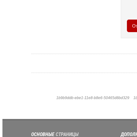
1b9b9ddb-ebe1-11e8-b8e6-50465d8bd329
1
ОСНОВНЫЕ
СТРАНИЦЫ
ДОПОЛ