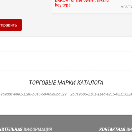
ТОРГОВЫЕ МАРКИ КАТАЛОГА
b9b9ddc-ebe1-11e8-b8e6-50465d8bd329
2b8a9685-2101-11ed-a215-0211322a
НИТЕЛЬНАЯ
ИНФОРМАЦИЯ
КОНТАКТНАЯ
ИН