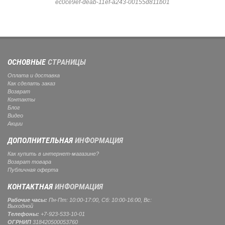
ec0ce9ef-deab-11ef-a243-00155d811b01
ОСНОВНЫЕ
СТРАНИЦЫ
Оплата и доставка
Как сделать заказ
Возврат
Контакты
Блог
Видео
Акции
ДОПОЛНИТЕЛЬНАЯ
ИНФОРМАЦИЯ
Как купить в интернет-магазине?
Возврат товара
Публичная оферта
КОНТАКТНАЯ
ИНФОРМАЦИЯ
Рабочие часы:
Пн-Пт: 10:00-17:00, Сб: 10:00-16:00, Вс:
Выходной
Телефоны:
+7-923-533-10-01
ОГРНИП
318420500053760