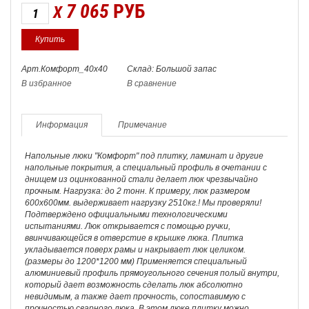
7 065
РУБ
X
Арт.Комфорт_40х40
Склад: Большой запас
В избранное
В сравнение
Информация
Примечание
Напольные люки "Комфорт" под плитку, ламинат и другие
напольные покрытия, а специальный профиль в очетании с
днищем из оцинкованной стали делает люк чрезвычайно
прочным. Нагрузка: до 2 тонн. К примеру, люк размером
600х600мм. выдерживает нагрузку 2510кг.! Мы проверяли!
Подтверждено официальными технологическими
испытаниями. Люк открывается с помощью ручки,
ввинчивающейся в отверстие в крышке люка. Плитка
укладывается поверх рамы и накрывает люк целиком.
(размеры до 1200*1200 мм) Применяется специальный
алюминиевый профиль прямоугольного сечения полый внутри,
который дает возможность сделать люк абсолютно
невидимым, а также дает прочность, сопоставимую с
прочностью сварного люка. В этом люке плитку можно