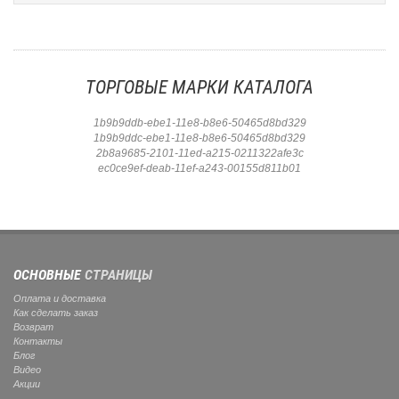
ТОРГОВЫЕ МАРКИ КАТАЛОГА
1b9b9ddb-ebe1-11e8-b8e6-50465d8bd329
1b9b9ddc-ebe1-11e8-b8e6-50465d8bd329
2b8a9685-2101-11ed-a215-0211322afe3c
ec0ce9ef-deab-11ef-a243-00155d811b01
ОСНОВНЫЕ
СТРАНИЦЫ
Оплата и доставка
Как сделать заказ
Возврат
Контакты
Блог
Видео
Акции