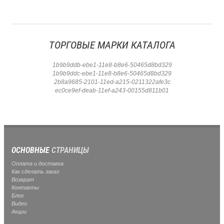
ТОРГОВЫЕ МАРКИ КАТАЛОГА
1b9b9ddb-ebe1-11e8-b8e6-50465d8bd329
1b9b9ddc-ebe1-11e8-b8e6-50465d8bd329
2b8a9685-2101-11ed-a215-0211322afe3c
ec0ce9ef-deab-11ef-a243-00155d811b01
ОСНОВНЫЕ
СТРАНИЦЫ
Оплата и доставка
Как сделать заказ
Возврат
Контакты
Блог
Видео
Акции