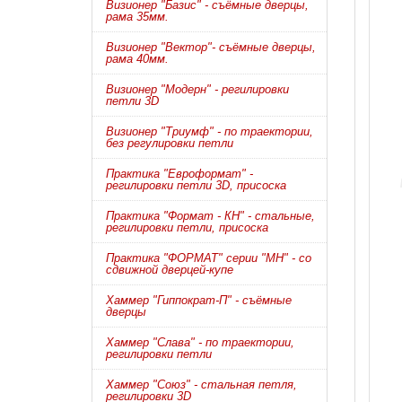
Визионер "Базис" - съёмные дверцы,
рама 35мм.
Визионер "Вектор"- съёмные дверцы,
рама 40мм.
Визионер "Модерн" - регилировки
петли 3D
Визионер "Триумф" - по траектории,
без регулировки петли
Практика "Евроформат" -
регилировки петли 3D, присоска
Практика "Формат - КН" - стальные,
регилировки петли, присоска
Практика "ФОРМАТ" серии "МН" - со
сдвижной дверцей-купе
Хаммер "Гиппократ-П" - съёмные
дверцы
Хаммер "Слава" - по траектории,
регилировки петли
Хаммер "Союз" - стальная петля,
регилировки 3D