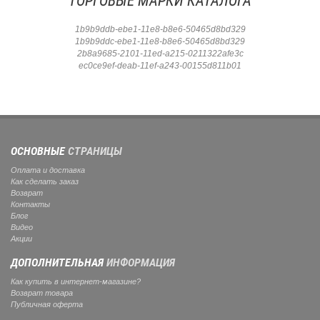
ТОРГОВЫЕ МАРКИ КАТАЛОГА
1b9b9ddb-ebe1-11e8-b8e6-50465d8bd329
1b9b9ddc-ebe1-11e8-b8e6-50465d8bd329
2b8a9685-2101-11ed-a215-0211322afe3c
ec0ce9ef-deab-11ef-a243-00155d811b01
ОСНОВНЫЕ
СТРАНИЦЫ
Оплата и доставка
Как сделать заказ
Возврат
Контакты
Блог
Видео
Акции
ДОПОЛНИТЕЛЬНАЯ
ИНФОРМАЦИЯ
Как купить в интернет-магазине?
Возврат товара
Публичная оферта