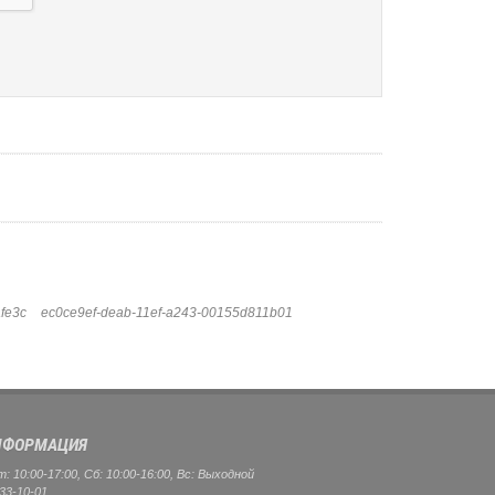
fe3c
ec0ce9ef-deab-11ef-a243-00155d811b01
ФОРМАЦИЯ
 10:00-17:00, Сб: 10:00-16:00, Вс: Выходной
33-10-01