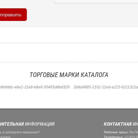
ТОРГОВЫЕ МАРКИ КАТАЛОГА
b9b9ddc-ebe1-11e8-b8e6-50465d8bd329
2b8a9685-2101-11ed-a215-0211322a
НИТЕЛЬНАЯ
ИНФОРМАЦИЯ
КОНТАКТНАЯ
ИН
ь в интернет-магазине?
Рабочие часы:
Пн-Пт:
товара
Телефоны:
+7-923-5