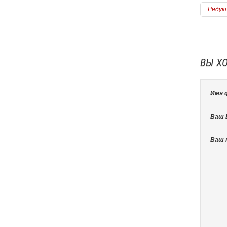
станет абсолютно незаметным. Для
Редук
обустройства такой конструкции можно
использовать
люки от компании "Практика"
.
Подробнее
ВЫ Х
Имя 
Ваш E
Ваш 