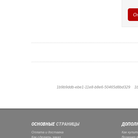
1b9b9ddb-ebe1-11e8-b8e6-50465d8bd329
1
ОСНОВНЫЕ
СТРАНИЦЫ
ДОПОЛ
Оплата и доставка
Как купит
Как сделать заказ
Возврат 