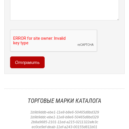
ТОРГОВЫЕ МАРКИ КАТАЛОГА
1b9b9ddb-ebe1-11e8-b8e6-50465d8bd329
1b9b9ddc-ebe1-11e8-b8e6-50465d8bd329
2b8a9685-2101-11ed-a215-0211322afe3c
ec0ce9ef-deab-11ef-a243-00155d811b01