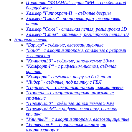
Практика "ФОРМАТ" серии "МН" - со сдвижной
дверцей-купе
Хаммер "Гиппократ-П" - съёмные дверцы
Хаммер "Слава" - по траектории, регилировки
петли
Хаммер "Союз" - стальная петля, регилировки 3D
Хаммер "Стил" - стальные, регилировки петли 3D
Напольные люки
"Барьер" - съёмные, влагозащищенные
"Бонд" - с амортизаторами, стальные с ребрами
жесткости
"Компакт30" - съёмные, заполняемые 30мм.
"Комфорт-Р" - с рифленым листом, съёмная
крышка
"Комфорт" - съёмные, нагрузка до 2 тонн
"Лидер" - съёмные, под плитку с ГВЛ
"Периметр" - с амортизаторами, алюминиевые
"Портал" - с амортизаторами, нажимные
стальные
"Премиум50" - съёмные, заполняемые 50мм
"Премиум54Р"- с рифленым листом, съёмная
крышка
"Уличный" - с амортизаторами, влагозащищенные
"Универсал-Р" - с рифленым листом, на
амортизаторах