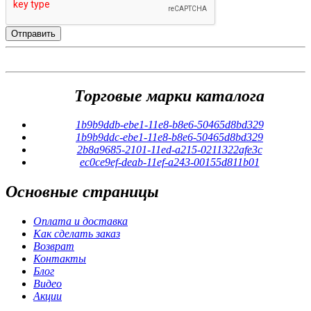
Торговые марки каталога
1b9b9ddb-ebe1-11e8-b8e6-50465d8bd329
1b9b9ddc-ebe1-11e8-b8e6-50465d8bd329
2b8a9685-2101-11ed-a215-0211322afe3c
ec0ce9ef-deab-11ef-a243-00155d811b01
Основные
страницы
Оплата и доставка
Как сделать заказ
Возврат
Контакты
Блог
Видео
Акции