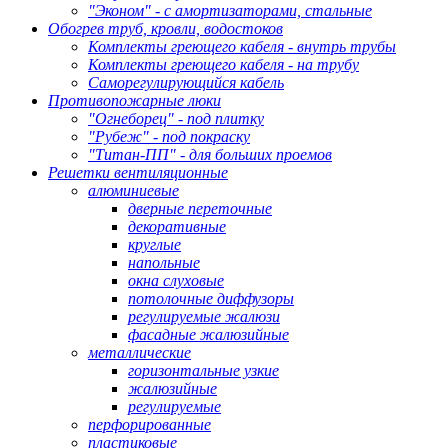
"Эконом" - с амортизаторами, стальные
Обогрев труб, кровли, водостоков
Комплекты греющего кабеля - внутрь трубы
Комплекты греющего кабеля - на трубу
Саморегулирующийся кабель
Противопожарные люки
"Огнеборец" - под плитку
"Рубеж" - под покраску
"Титан-ПП" - для больших проемов
Решетки вентиляционные
алюминиевые
дверные переточные
декоративные
круглые
напольные
окна слуховые
потолочные диффузоры
регулируемые жалюзи
фасадные жалюзийные
металлические
горизонтальные узкие
жалюзийные
регулируемые
перфорированные
пластиковые