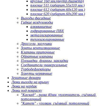
круглые 160 мм.(внутр.диаметр)
плоские 511 (габарит.55х110 мм.)
плоские 612 (габарит.60х120 мм.)
плоские 620 (габарит.60х200 мм.)
Выходы фасадные
Гибкие воздуховоды
алюминиевые
гофрированные ПВХ
металлизированные
теплоизолированные
Дроссели, заглушки
Зонты вентиляционные
Клапаны приточные
Обратные клапаны
Площадки, фланцы, накладки
Соединители универсальные
Турбодефлекторы
Хомуты червячные
Зенитные фонари
Люки выхода на крышу
Люки на чердак
Люки под покраску
"Каскад" - рама 40мм, уплотнитель, съёмный,
потолочный
"Катет" - уголком, съёмный, потолочный