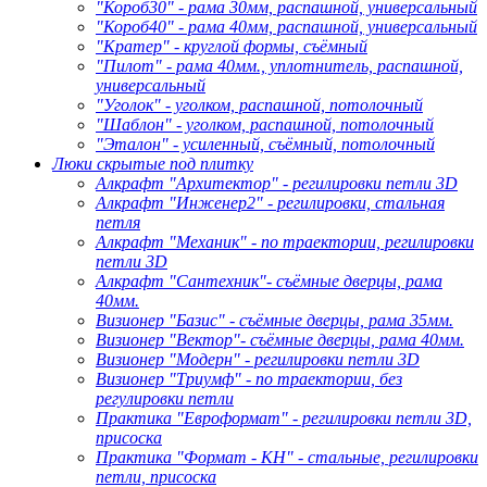
"Короб30" - рама 30мм, распашной, универсальный
"Короб40" - рама 40мм, распашной, универсальный
"Кратер" - круглой формы, съёмный
"Пилот" - рама 40мм., уплотнитель, распашной,
универсальный
"Уголок" - уголком, распашной, потолочный
"Шаблон" - уголком, распашной, потолочный
"Эталон" - усиленный, съёмный, потолочный
Люки скрытые под плитку
Алкрафт "Архитектор" - регилировки петли 3D
Алкрафт "Инженер2" - регилировки, стальная
петля
Алкрафт "Механик" - по траектории, регилировки
петли 3D
Алкрафт "Сантехник"- съёмные дверцы, рама
40мм.
Визионер "Базис" - съёмные дверцы, рама 35мм.
Визионер "Вектор"- съёмные дверцы, рама 40мм.
Визионер "Модерн" - регилировки петли 3D
Визионер "Триумф" - по траектории, без
регулировки петли
Практика "Евроформат" - регилировки петли 3D,
присоска
Практика "Формат - КН" - стальные, регилировки
петли, присоска