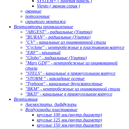
SYSTEM+ ( лицевая панель )
Viento ( эконом серия )
оконные
потолочные
скрытого монтажа
Вентиляторы промышленные
"ARGEST" - радиальные (Улитки)
"BURAN" - радиальные (Улитки)
"CV" - канальные из оцинкованной стали
"Cyclone" - центробежные в пластиковом корпусе
"ERF" - крышный
"Globo" - радиальные (Улитки)
"Mars GDF" - центробежные из оцинкованной
стали
"STELS" - канальные в прямоугольном корпусе
"STORM " - накладные осевые
"Typhoon" - канальные двухскоростные
"ВКМ" - центробежные из оцинкованной стали
"ВКП" - канальные в прямоугольном корпусе
Вентиляция
Анемостаты, диффузоры
Воздуховоды пластиковые
круглые 100 мм.(внутр.диаметр)
круглые 125 мм.(внутр.диаметр)
круглые 150 мм.(внутр.диаметр)