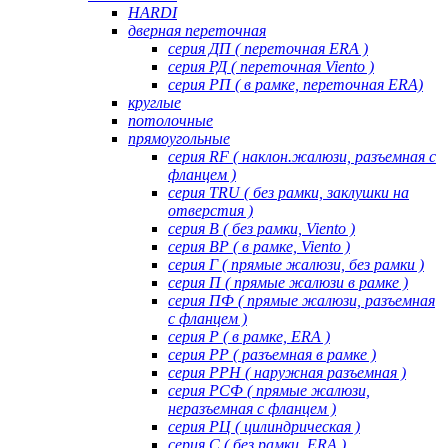
HARDI
дверная переточная
серия ДП ( переточная ERA )
серия РД ( переточная Viento )
серия РП ( в рамке, переточная ERA)
круглые
потолочные
прямоугольные
серия RF ( наклон.жалюзи, разъемная с
фланцем )
серия TRU ( без рамки, заклушки на
отверстия )
серия В ( без рамки, Viento )
серия ВР ( в рамке, Viento )
серия Г ( прямые жалюзи, без рамки )
серия П ( прямые жалюзи в рамке )
серия ПФ ( прямые жалюзи, разъемная
с фланцем )
серия Р ( в рамке, ERA )
серия РР ( разъемная в рамке )
серия РРН ( наружная разъемная )
серия РСФ ( прямые жалюзи,
неразъемная с фланцем )
серия РЦ ( цилиндрическая )
серия С ( без рамки, ERA )