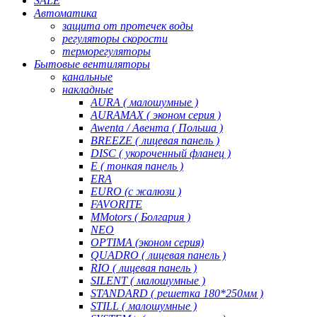
SALE
Автоматика
защита от протечек воды
регуляторы скорости
терморегуляторы
Бытовые вентиляторы
канальные
накладные
AURA ( малошумные )
AURAMAX ( эконом серия )
Awenta / Авента ( Польша )
BREEZE ( лицевая панель )
DISC ( укороченный фланец )
E ( тонкая панель )
ERA
EURO (с жалюзи )
FAVORITE
MMotors ( Болгария )
NEO
OPTIMA (эконом серия)
QUADRO ( лицевая панель )
RIO ( лицевая панель )
SILENT ( малошумные )
STANDARD ( решетка 180*250мм )
STILL ( малошумные )