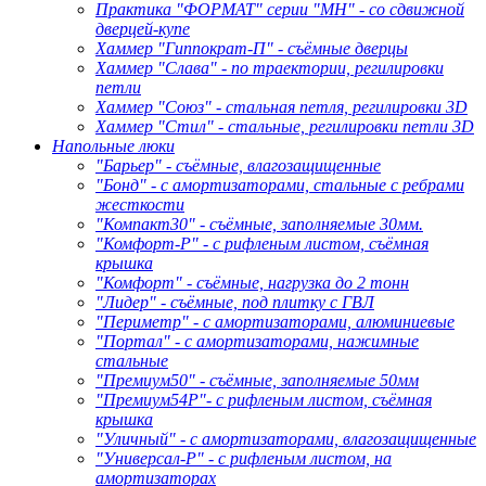
Практика "ФОРМАТ" серии "МН" - со сдвижной
дверцей-купе
Хаммер "Гиппократ-П" - съёмные дверцы
Хаммер "Слава" - по траектории, регилировки
петли
Хаммер "Союз" - стальная петля, регилировки 3D
Хаммер "Стил" - стальные, регилировки петли 3D
Напольные люки
"Барьер" - съёмные, влагозащищенные
"Бонд" - с амортизаторами, стальные с ребрами
жесткости
"Компакт30" - съёмные, заполняемые 30мм.
"Комфорт-Р" - с рифленым листом, съёмная
крышка
"Комфорт" - съёмные, нагрузка до 2 тонн
"Лидер" - съёмные, под плитку с ГВЛ
"Периметр" - с амортизаторами, алюминиевые
"Портал" - с амортизаторами, нажимные
стальные
"Премиум50" - съёмные, заполняемые 50мм
"Премиум54Р"- с рифленым листом, съёмная
крышка
"Уличный" - с амортизаторами, влагозащищенные
"Универсал-Р" - с рифленым листом, на
амортизаторах