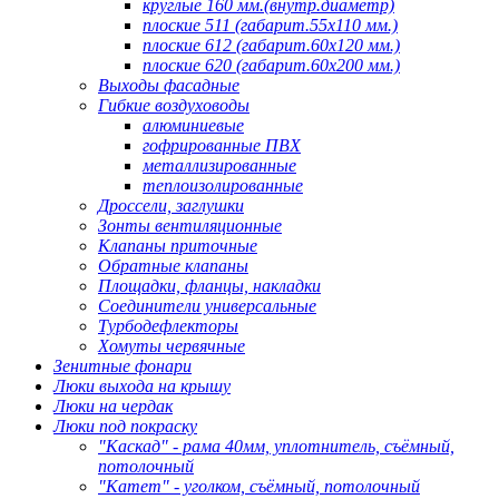
круглые 160 мм.(внутр.диаметр)
плоские 511 (габарит.55х110 мм.)
плоские 612 (габарит.60х120 мм.)
плоские 620 (габарит.60х200 мм.)
Выходы фасадные
Гибкие воздуховоды
алюминиевые
гофрированные ПВХ
металлизированные
теплоизолированные
Дроссели, заглушки
Зонты вентиляционные
Клапаны приточные
Обратные клапаны
Площадки, фланцы, накладки
Соединители универсальные
Турбодефлекторы
Хомуты червячные
Зенитные фонари
Люки выхода на крышу
Люки на чердак
Люки под покраску
"Каскад" - рама 40мм, уплотнитель, съёмный,
потолочный
"Катет" - уголком, съёмный, потолочный