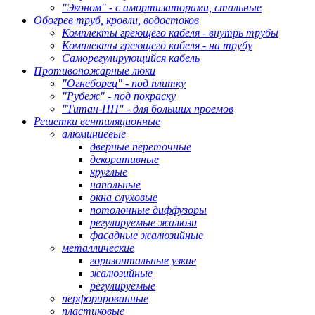
"Эконом" - с амортизаторами, стальные
Обогрев труб, кровли, водостоков
Комплекты греющего кабеля - внутрь трубы
Комплекты греющего кабеля - на трубу
Саморегулирующийся кабель
Противопожарные люки
"Огнеборец" - под плитку
"Рубеж" - под покраску
"Титан-ПП" - для больших проемов
Решетки вентиляционные
алюминиевые
дверные переточные
декоративные
круглые
напольные
окна слуховые
потолочные диффузоры
регулируемые жалюзи
фасадные жалюзийные
металлические
горизонтальные узкие
жалюзийные
регулируемые
перфорированные
пластиковые