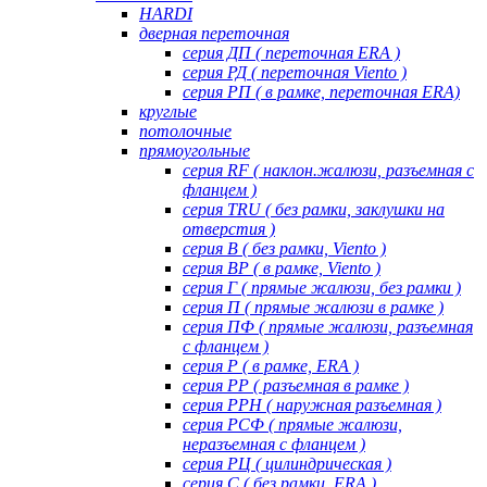
HARDI
дверная переточная
серия ДП ( переточная ERA )
серия РД ( переточная Viento )
серия РП ( в рамке, переточная ERA)
круглые
потолочные
прямоугольные
серия RF ( наклон.жалюзи, разъемная с
фланцем )
серия TRU ( без рамки, заклушки на
отверстия )
серия В ( без рамки, Viento )
серия ВР ( в рамке, Viento )
серия Г ( прямые жалюзи, без рамки )
серия П ( прямые жалюзи в рамке )
серия ПФ ( прямые жалюзи, разъемная
с фланцем )
серия Р ( в рамке, ERA )
серия РР ( разъемная в рамке )
серия РРН ( наружная разъемная )
серия РСФ ( прямые жалюзи,
неразъемная с фланцем )
серия РЦ ( цилиндрическая )
серия С ( без рамки, ERA )