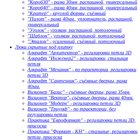
"Короб30" - рама 30мм, распашной, универсальный
"Короб40" - рама 40мм, распашной, универсальный
"Кратер" - круглой формы, съёмный
"Пилот" - рама 40мм., уплотнитель, распашной,
универсальный
"Уголок" - уголком, распашной, потолочный
"Шаблон" - уголком, распашной, потолочный
"Эталон" - усиленный, съёмный, потолочный
Люки скрытые под плитку
Алкрафт "Архитектор" - регилировки петли 3D
Алкрафт "Инженер2" - регилировки, стальная
петля
Алкрафт "Механик" - по траектории, регилировки
петли 3D
Алкрафт "Сантехник"- съёмные дверцы, рама
40мм.
Визионер "Базис" - съёмные дверцы, рама 35мм.
Визионер "Вектор"- съёмные дверцы, рама 40мм.
Визионер "Модерн" - регилировки петли 3D
Визионер "Триумф" - по траектории, без
регулировки петли
Практика "Евроформат" - регилировки петли 3D,
присоска
Практика "Формат - КН" - стальные, регилировки
петли, присоска