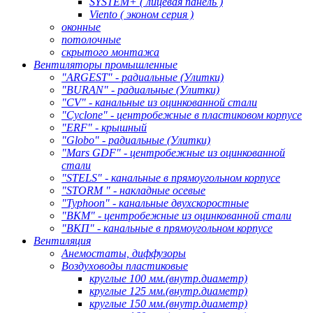
SYSTEM+ ( лицевая панель )
Viento ( эконом серия )
оконные
потолочные
скрытого монтажа
Вентиляторы промышленные
"ARGEST" - радиальные (Улитки)
"BURAN" - радиальные (Улитки)
"CV" - канальные из оцинкованной стали
"Cyclone" - центробежные в пластиковом корпусе
"ERF" - крышный
"Globo" - радиальные (Улитки)
"Mars GDF" - центробежные из оцинкованной
стали
"STELS" - канальные в прямоугольном корпусе
"STORM " - накладные осевые
"Typhoon" - канальные двухскоростные
"ВКМ" - центробежные из оцинкованной стали
"ВКП" - канальные в прямоугольном корпусе
Вентиляция
Анемостаты, диффузоры
Воздуховоды пластиковые
круглые 100 мм.(внутр.диаметр)
круглые 125 мм.(внутр.диаметр)
круглые 150 мм.(внутр.диаметр)