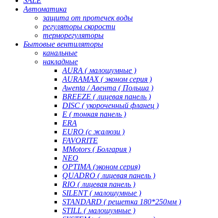
SALE
Автоматика
защита от протечек воды
регуляторы скорости
терморегуляторы
Бытовые вентиляторы
канальные
накладные
AURA ( малошумные )
AURAMAX ( эконом серия )
Awenta / Авента ( Польша )
BREEZE ( лицевая панель )
DISC ( укороченный фланец )
E ( тонкая панель )
ERA
EURO (с жалюзи )
FAVORITE
MMotors ( Болгария )
NEO
OPTIMA (эконом серия)
QUADRO ( лицевая панель )
RIO ( лицевая панель )
SILENT ( малошумные )
STANDARD ( решетка 180*250мм )
STILL ( малошумные )