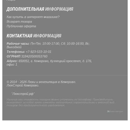
ДОПОЛНИТЕЛЬНАЯ
ИНФОРМАЦИЯ
Как купить в интернет-магазине?
Возврат товара
Публичная оферта
КОНТАКТНАЯ
ИНФОРМАЦИЯ
Рабочие часы:
Пн-Пт: 10:00-17:00, Сб: 10:00-16:00, Вс:
Выходной
Телефоны:
+7-923-533-10-01
ОГРНИП
318420500053760
Адрес:
650051, г. Кемерово, Кузнецкий проспект, д. 176,
офис 1
© 2014 - 2026 Люки и вентиляция в Кемерово.
ЛюкСтрой Кемерово.
"Люкстрой.рф"
Наличие или стоимость товаров можно уточнить по телефону. Производители
оставляют за собой право изменять технические характеристики и внешний вид
товаров без предварительного уведомления.