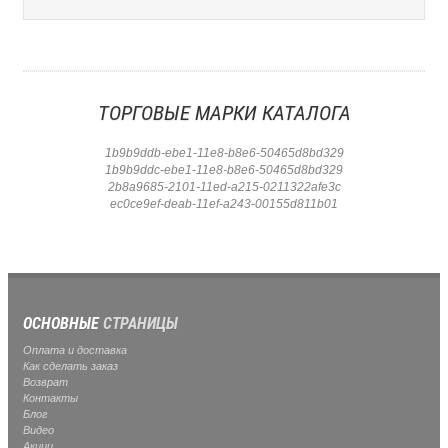
ТОРГОВЫЕ МАРКИ КАТАЛОГА
1b9b9ddb-ebe1-11e8-b8e6-50465d8bd329
1b9b9ddc-ebe1-11e8-b8e6-50465d8bd329
2b8a9685-2101-11ed-a215-0211322afe3c
ec0ce9ef-deab-11ef-a243-00155d811b01
ОСНОВНЫЕ
СТРАНИЦЫ
Оплата и доставка
Как сделать заказ
Возврат
Контакты
Блог
Видео
Акции