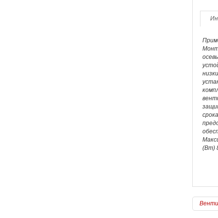
Ин
Приме
Монт
осев
усто
низк
устан
комп
венти
защи
срок
пред
обес
Макс
(Вт) 
Венти