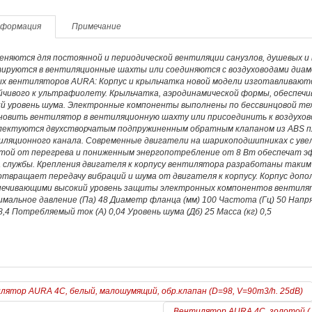
формация
Примечание
няются для постоянной и периодической вентиляции санузлов, душевых и 
ируются в вентиляционные шахты или соединяются с воздуховодами диам
ых вентиляторов AURA: Корпус и крыльчатка новой модели изготавливаютс
йчивого к ультрафиолету. Крыльчатка, аэродинамической формы, обеспеч
ий уровень шума. Электронные компоненты выполнены по бессвинцовой те
овить вентилятор в вентиляционную шахту или присоединить к воздухово
лектуются двухстворчатым подпружиненным обратным клапаном из ABS пл
ляционного канала. Современные двигатели на шарикоподшипниках с увели
той от перегрева и пониженным энергопотребление от 8 Вт обеспечат эф
а службы. Крепления двигателя к корпусу вентилятора разработаны таким
отвращает передачу вибраций и шума от двигателя к корпусу. Корпус доп
печивающими высокий уровень защиты электронных компонентов вентилято
имальное давление (Па) 48 Диаметр фланца (мм) 100 Частота (Гц) 50 Нап
8,4 Потребляемый ток (А) 0,04 Уровень шума (Дб) 25 Масса (кг) 0,5
лятор AURA 4C, белый, малошумящий, обр.клапан (D=98, V=90m3/h. 25dB)
Вентилятор AURA 4С, золотой ( G