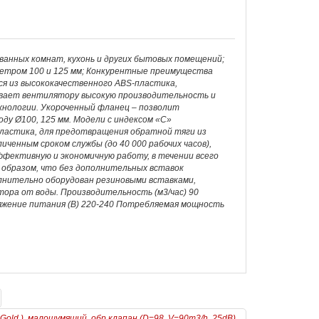
ванных комнат, кухонь и других бытовых помещений;
етром 100 и 125 мм; Конкурентные преимущества
я из высококачественного ABS-пластика,
ивает вентилятору высокую производительность и
хнологии. Укороченный фланец – позволит
ду Ø100, 125 мм. Модели с индексом «C»
астика, для предотвращения обратной тяги из
ченным сроком службы (до 40 000 рабочих часов),
фективную и экономичную работу, в течении всего
 образом, что без дополнительных вставок
олнительно оборудован резиновыми вставками,
ра от воды. Производительность (м3/час) 90
ряжение питания (В) 220-240 Потребляемая мощность
old ), малошумящий, обр.клапан (D=98, V=90m3/h. 25dB)