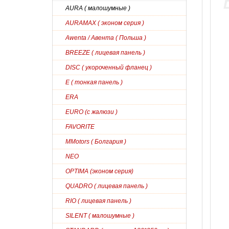
AURA ( малошумные )
AURAMAX ( эконом серия )
Awenta / Авента ( Польша )
BREEZE ( лицевая панель )
DISC ( укороченный фланец )
E ( тонкая панель )
ERA
EURO (с жалюзи )
FAVORITE
MMotors ( Болгария )
NEO
OPTIMA (эконом серия)
QUADRO ( лицевая панель )
RIO ( лицевая панель )
SILENT ( малошумные )