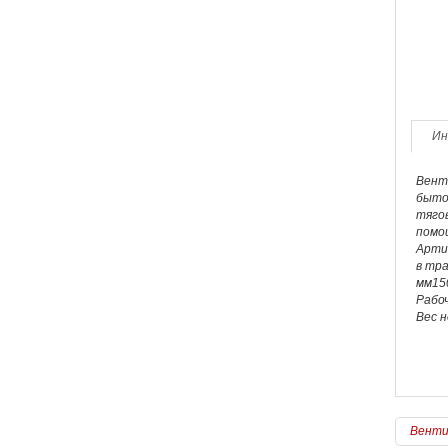
Ин
Венти
быто
тяго
помо
Арти
в тр
мм15
Рабо
Вес н
Венти