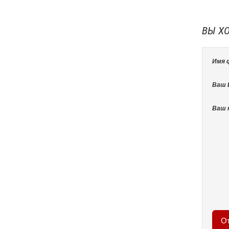
ВЫ Х
Имя 
Ваш E
Ваш 