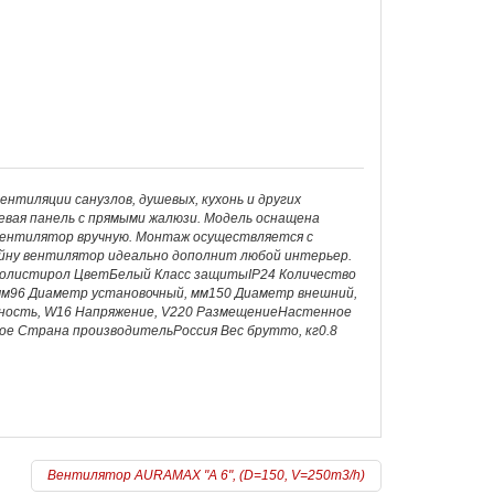
нтиляции санузлов, душевых, кухонь и других
вая панель с прямыми жалюзи. Модель оснащена
вентилятор вручную. Монтаж осуществляется с
айну вентилятор идеально дополнит любой интерьер.
олистирол ЦветБелый Класс защитыIP24 Количество
мм96 Диаметр установочный, мм150 Диаметр внешний,
щность, W16 Напряжение, V220 РазмещениеНастенное
е Страна производительРоссия Вес брутто, кг0.8
Вентилятор AURAMAX "A 6", (D=150, V=250m3/h)