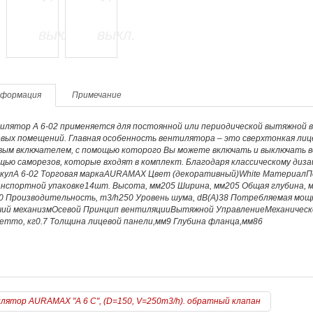
формация
Примечание
лятор A 6-02 применяется для постоянной или периодической вытяжной ве
вых помещений. Главная особенность вентилятора – это сверхтонкая лице
вым включателем, с помощью которого Вы можете включать и выключать 
щью саморезов, которые входят в комплект. Благодаря классическому диз
кулA 6-02 Торговая маркаAURAMAX Цвет (декоративный)White МатериалП
анспортной упаковке14шт. Высота, мм205 Ширина, мм205 Общая глубина, 
0 Производительность, m3/h250 Уровень шума, dB(A)38 Потребляемая мо
чий механизмОсевой Принцип вентиляцииВытяжной УправлениеМеханическо
етто, кг0.7 Толщина лицевой панели,мм9 Глубина фланца,мм86
лятор AURAMAX "A 6 C", (D=150, V=250m3/h). обратный клапан