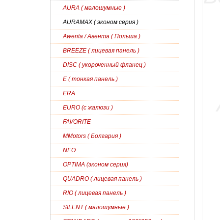
AURA ( малошумные )
AURAMAX ( эконом серия )
Awenta / Авента ( Польша )
BREEZE ( лицевая панель )
DISC ( укороченный фланец )
E ( тонкая панель )
ERA
EURO (с жалюзи )
FAVORITE
MMotors ( Болгария )
NEO
OPTIMA (эконом серия)
QUADRO ( лицевая панель )
RIO ( лицевая панель )
SILENT ( малошумные )