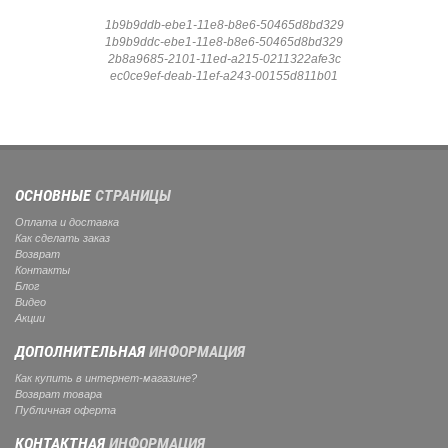
1b9b9ddb-ebe1-11e8-b8e6-50465d8bd329
1b9b9ddc-ebe1-11e8-b8e6-50465d8bd329
2b8a9685-2101-11ed-a215-0211322afe3c
ec0ce9ef-deab-11ef-a243-00155d811b01
ОСНОВНЫЕ
СТРАНИЦЫ
Оплата и доставка
Как сделать заказ
Возврат
Контакты
Блог
Видео
Акции
ДОПОЛНИТЕЛЬНАЯ
ИНФОРМАЦИЯ
Как купить в интернет-магазине?
Возврат товара
Публичная оферта
КОНТАКТНАЯ
ИНФОРМАЦИЯ