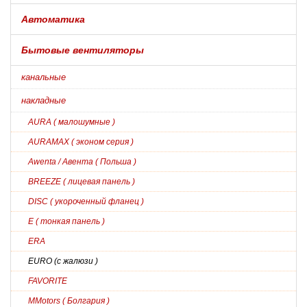
Автоматика
Бытовые вентиляторы
канальные
накладные
AURA ( малошумные )
AURAMAX ( эконом серия )
Awenta / Авента ( Польша )
BREEZE ( лицевая панель )
DISC ( укороченный фланец )
E ( тонкая панель )
ERA
EURO (с жалюзи )
FAVORITE
MMotors ( Болгария )