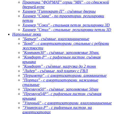
Практика "ФОРМАТ" серии "МН" - со сдвижной
дверцей-купе
Хаммер "Гиппократ-П" - съёмные дверцы
Хаммер "Слава" - по траектории, регилировки
петли
Хаммер "Союз" - стальная петля, регилировки 3D
Хаммер "Стил" - стальные, регилировки петли 3D
Напольные люки
"Барьер" - съёмные, влагозащищенные
"Бонд" - с амортизаторами, стальные с ребрами
жесткости
"Компакт30" - съёмные, заполняемые 30мм.
"Комфорт-Р" - с рифленым листом, съёмная
крышка
"Комфорт" - съёмные, нагрузка до 2 тонн
"Лидер" - съёмные, под плитку с ГВЛ
"Периметр" - с амортизаторами, алюминиевые
"Портал" - с амортизаторами, нажимные
стальные
"Премиум50" - съёмные, заполняемые 50мм
"Премиум54Р"- с рифленым листом, съёмная
крышка
"Уличный" - с амортизаторами, влагозащищенные
"Универсал-Р" - с рифленым листом, на
амортизаторах