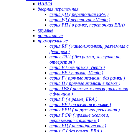
HARDI
дверная переточная
серия ДП ( переточная ERA )
серия РД ( переточная Viento )
серия РП ( в рамке, переточная ERA)
круглые
потолочные
прямоугольные
серия RF ( наклон.жалюзи, разъемная с
фланцем )
серия TRU ( без рамки, заклушки на
отверстия )
серия В ( без рамки, Viento )
серия ВР ( в рамке, Viento )
серия Г ( прямые жалюзи, без рамки )
серия П ( прямые жалюзи в рамке )
серия ПФ ( прямые жалюзи, разъемная
с фланцем )
серия Р ( в рамке, ERA )
серия РР ( разъемная в рамке )
серия РРН ( наружная разъемная )
серия РСФ ( прямые жалюзи,
неразъемная с фланцем )
серия РЦ ( цилиндрическая )
серия С ( без рамки, ERA )