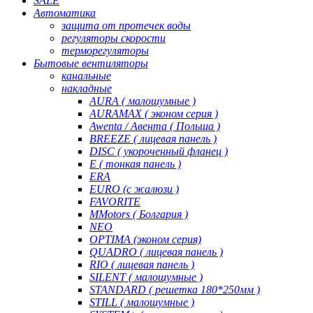
SALE
Автоматика
защита от протечек воды
регуляторы скорости
терморегуляторы
Бытовые вентиляторы
канальные
накладные
AURA ( малошумные )
AURAMAX ( эконом серия )
Awenta / Авента ( Польша )
BREEZE ( лицевая панель )
DISC ( укороченный фланец )
E ( тонкая панель )
ERA
EURO (с жалюзи )
FAVORITE
MMotors ( Болгария )
NEO
OPTIMA (эконом серия)
QUADRO ( лицевая панель )
RIO ( лицевая панель )
SILENT ( малошумные )
STANDARD ( решетка 180*250мм )
STILL ( малошумные )