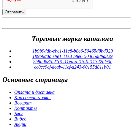
Торговые марки каталога
1b9b9ddb-ebe1-11e8-b8e6-50465d8bd329
1b9b9ddc-ebe1-11e8-b8e6-50465d8bd329
2b8a9685-2101-11ed-a215-0211322afe3c
ec0ce9ef-deab-11ef-a243-00155d811b01
Основные
страницы
Оплата и доставка
Как сделать заказ
Возврат
Контакты
Блог
Видео
Акции