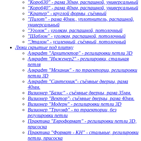
"Короб30" - рама 30мм, распашной, универсальный
"Короб40" - рама 40мм, распашной, универсальный
"Кратер" - круглой формы, съёмный
"Пилот" - рама 40мм., уплотнитель, распашной,
универсальный
"Уголок" - уголком, распашной, потолочный
"Шаблон" - уголком, распашной, потолочный
"Эталон" - усиленный, съёмный, потолочный
Люки скрытые под плитку
Алкрафт "Архитектор" - регилировки петли 3D
Алкрафт "Инженер2" - регилировки, стальная
петля
Алкрафт "Механик" - по траектории, регилировки
петли 3D
Алкрафт "Сантехник"- съёмные дверцы, рама
40мм.
Визионер "Базис" - съёмные дверцы, рама 35мм.
Визионер "Вектор"- съёмные дверцы, рама 40мм.
Визионер "Модерн" - регилировки петли 3D
Визионер "Триумф" - по траектории, без
регулировки петли
Практика "Евроформат" - регилировки петли 3D,
присоска
Практика "Формат - КН" - стальные, регилировки
петли, присоска