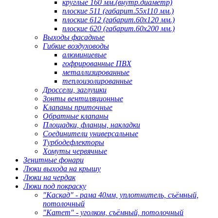
круглые 160 мм.(внутр.диаметр)
плоские 511 (габарит.55х110 мм.)
плоские 612 (габарит.60х120 мм.)
плоские 620 (габарит.60х200 мм.)
Выходы фасадные
Гибкие воздуховоды
алюминиевые
гофрированные ПВХ
металлизированные
теплоизолированные
Дроссели, заглушки
Зонты вентиляционные
Клапаны приточные
Обратные клапаны
Площадки, фланцы, накладки
Соединители универсальные
Турбодефлекторы
Хомуты червячные
Зенитные фонари
Люки выхода на крышу
Люки на чердак
Люки под покраску
"Каскад" - рама 40мм, уплотнитель, съёмный,
потолочный
"Катет" - уголком, съёмный, потолочный