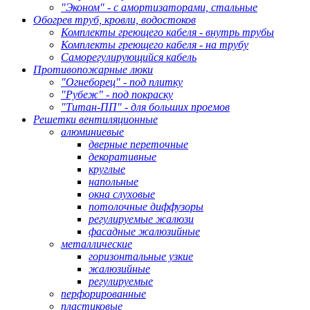
"Эконом" - с амортизаторами, стальные
Обогрев труб, кровли, водостоков
Комплекты греющего кабеля - внутрь трубы
Комплекты греющего кабеля - на трубу
Саморегулирующийся кабель
Противопожарные люки
"Огнеборец" - под плитку
"Рубеж" - под покраску
"Титан-ПП" - для больших проемов
Решетки вентиляционные
алюминиевые
дверные переточные
декоративные
круглые
напольные
окна слуховые
потолочные диффузоры
регулируемые жалюзи
фасадные жалюзийные
металлические
горизонтальные узкие
жалюзийные
регулируемые
перфорированные
пластиковые