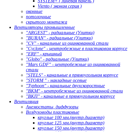
SYSTEM+ ( лицевая панель )
Viento ( эконом серия )
оконные
потолочные
скрытого монтажа
Вентиляторы промышленные
"ARGEST" - радиальные (Улитки)
"BURAN" - радиальные (Улитки)
"CV" - канальные из оцинкованной стали
"Cyclone" - центробежные в пластиковом корпусе
"ERF" - крышный
"Globo" - радиальные (Улитки)
"Mars GDF" - центробежные из оцинкованной
стали
"STELS" - канальные в прямоугольном корпусе
"STORM " - накладные осевые
"Typhoon" - канальные двухскоростные
"ВКМ" - центробежные из оцинкованной стали
"ВКП" - канальные в прямоугольном корпусе
Вентиляция
Анемостаты, диффузоры
Воздуховоды пластиковые
круглые 100 мм.(внутр.диаметр)
круглые 125 мм.(внутр.диаметр)
круглые 150 мм.(внутр.диаметр)