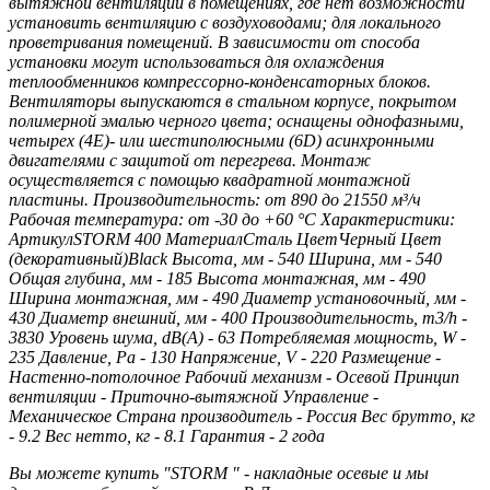
вытяжной вентиляции в помещениях, где нет возможности
установить вентиляцию с воздуховодами; для локального
проветривания помещений. В зависимости от способа
установки могут использоваться для охлаждения
теплообменников компрессорно-конденсаторных блоков.
Вентиляторы выпускаются в стальном корпусе, покрытом
полимерной эмалью черного цвета; оснащены однофазными,
четырех (4Е)- или шестиполюсными (6D) асинхронными
двигателями с защитой от перегрева. Монтаж
осуществляется с помощью квадратной монтажной
пластины. Производительность: от 890 до 21550 м³/ч
Рабочая температура: от -30 до +60 °С Характеристики:
АртикулSTORM 400 МатериалСталь ЦветЧерный Цвет
(декоративный)Black Высота, мм - 540 Ширина, мм - 540
Общая глубина, мм - 185 Высота монтажная, мм - 490
Ширина монтажная, мм - 490 Диаметр установочный, мм -
430 Диаметр внешний, мм - 400 Производительность, m3/h -
3830 Уровень шума, dB(A) - 63 Потребляемая мощность, W -
235 Давление, Pa - 130 Напряжение, V - 220 Размещение -
Настенно-потолочное Рабочий механизм - Осевой Принцип
вентиляции - Приточно-вытяжной Управление -
Механическое Страна производитель - Россия Вес брутто, кг
- 9.2 Вес нетто, кг - 8.1 Гарантия - 2 года
Вы можете купить "STORM " - накладные осевые и мы