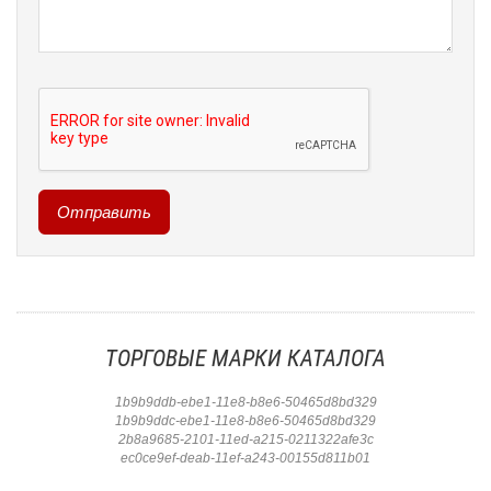
ТОРГОВЫЕ МАРКИ КАТАЛОГА
1b9b9ddb-ebe1-11e8-b8e6-50465d8bd329
1b9b9ddc-ebe1-11e8-b8e6-50465d8bd329
2b8a9685-2101-11ed-a215-0211322afe3c
ec0ce9ef-deab-11ef-a243-00155d811b01