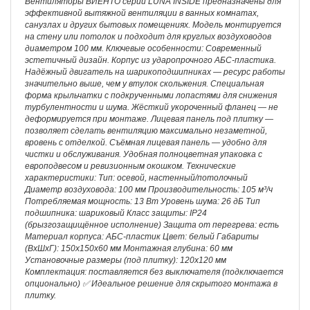
Вентиляторы ВИЕНТО серии LUNA INSIDE предназначены для
эффективной вытяжной вентиляции в ванных комнатах,
санузлах и других бытовых помещениях. Модель монтируется
на стену или потолок и подходит для круглых воздуховодов
диаметром 100 мм. Ключевые особенности: Современный
эстетичный дизайн. Корпус из ударопрочного АБС-пластика.
Надёжный двигатель на шарикоподшипниках — ресурс работы
значительно выше, чем у втулок скольжения. Специальная
форма крыльчатки с подкрученными лопастями для снижения
турбулентности и шума. Жёсткий укороченный фланец — не
деформируется при монтаже. Лицевая панель под плитку —
позволяет сделать вентиляцию максимально незаметной,
вровень с отделкой. Съёмная лицевая панель — удобно для
чистки и обслуживания. Удобная полноцветная упаковка с
европодвесом и ревизионным окошком. Технические
характеристики: Тип: осевой, настенный/потолочный
Диаметр воздуховода: 100 мм Производительность: 105 м³/ч
Потребляемая мощность: 13 Вт Уровень шума: 26 дБ Тип
подшипника: шариковый Класс защиты: IP24
(брызгозащищённое исполнение) Защита от перегрева: есть
Материал корпуса: АБС-пластик Цвет: белый Габариты
(ВхШхГ): 150х150х60 мм Монтажная глубина: 60 мм
Установочные размеры (под плитку): 120х120 мм
Комплектация: поставляется без выключателя (подключается
опционально) ✅ Идеальное решение для скрытого монтажа в
плитку.