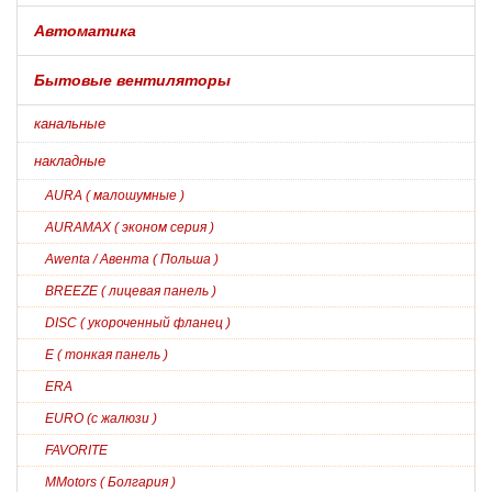
Автоматика
Бытовые вентиляторы
канальные
накладные
AURA ( малошумные )
AURAMAX ( эконом серия )
Awenta / Авента ( Польша )
BREEZE ( лицевая панель )
DISC ( укороченный фланец )
E ( тонкая панель )
ERA
EURO (с жалюзи )
FAVORITE
MMotors ( Болгария )