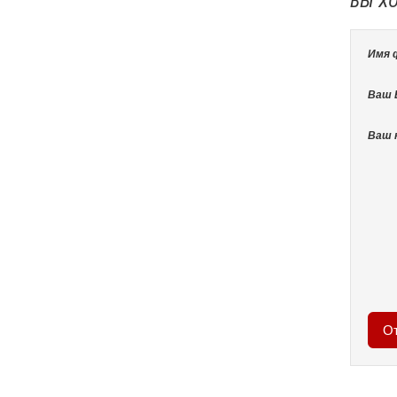
ВЫ Х
Имя 
Ваш E
Ваш 