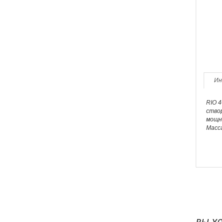
Ин
RIO 
ство
мощно
Масса