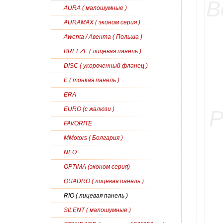
AURA ( малошумные )
AURAMAX ( эконом серия )
Awenta / Авента ( Польша )
BREEZE ( лицевая панель )
DISC ( укороченный фланец )
E ( тонкая панель )
ERA
EURO (с жалюзи )
FAVORITE
MMotors ( Болгария )
NEO
OPTIMA (эконом серия)
QUADRO ( лицевая панель )
RIO ( лицевая панель )
SILENT ( малошумные )