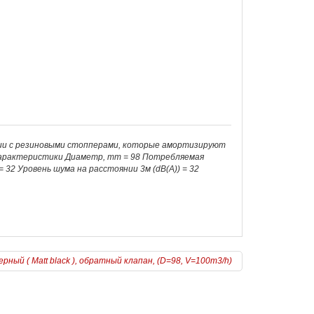
ции с резиновыми стопперами, которые амортизируют
 характеристики Диаметр, mm = 98 Потребляемая
32 Уровень шума на расстоянии 3м (dB(A)) = 32
рный ( Matt black ), обратный клапан, (D=98, V=100m3/h)