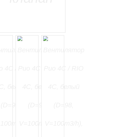
=======================