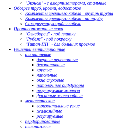
"Эконом" - с амортизаторами, стальные
Обогрев труб, кровли, водостоков
Комплекты греющего кабеля - внутрь трубы
Комплекты греющего кабеля - на трубу
Саморегулирующийся кабель
Противопожарные люки
"Огнеборец" - под плитку
"Рубеж" - под покраску
"Титан-ПП" - для больших проемов
Решетки вентиляционные
алюминиевые
дверные переточные
декоративные
круглые
напольные
окна слуховые
потолочные диффузоры
регулируемые жалюзи
фасадные жалюзийные
металлические
горизонтальные узкие
жалюзийные
регулируемые
перфорированные
пластиковые