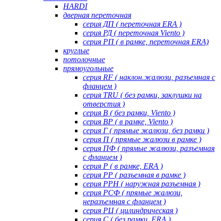
HARDI
дверная переточная
серия ДП ( переточная ERA )
серия РД ( переточная Viento )
серия РП ( в рамке, переточная ERA)
круглые
потолочные
прямоугольные
серия RF ( наклон.жалюзи, разъемная с
фланцем )
серия TRU ( без рамки, заклушки на
отверстия )
серия В ( без рамки, Viento )
серия ВР ( в рамке, Viento )
серия Г ( прямые жалюзи, без рамки )
серия П ( прямые жалюзи в рамке )
серия ПФ ( прямые жалюзи, разъемная
с фланцем )
серия Р ( в рамке, ERA )
серия РР ( разъемная в рамке )
серия РРН ( наружная разъемная )
серия РСФ ( прямые жалюзи,
неразъемная с фланцем )
серия РЦ ( цилиндрическая )
серия С ( без рамки, ERA )