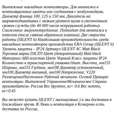
Вытяжные накладные вентиляторы. Для монтажа в
вентиляционные шахты или соединения с воздуховодами.
Диаметр фланца 100, 125 и 150 мм. Двигатель на
шарикоподшипниках с низким уровнем шума и увеличенным
сроком службы (до 40 000 часов непрерывной работы).
Сниженное энергопотребление. Подходит для монтажа в
потолок (после снятия обратного клапана). Две скорости
работы (SILENT 6) Наибольшая производительность cреди
накладных вентиляторов производства ERA Group (SILENT 6)
Уровень защиты – IP24 Артикул SILENT 4C Matt Black
Торговая марка DICITI Цвет (декоративный) Matt black
Материал ABS-пластик Цвет Черный Класс защиты IP24
Количество в транспортной упаковке16шт. Высота, мм155
Ширина, мм155 Глубина, мм108 Диаметр установочный,
мм100 Диаметр внешний, мм100 Напряжение, V220
РазмещениеНастенное Рабочий механизм- Осевой Принцип
вентиляции- Вытяжной УправлениеМеханическое Страна
производитель- Россия Вес брутто, кг= 0.6 Вес нетто,
кг=0.45
Вы можете купить SILENT ( малошумные ) и мы доставим в
ближайшее время. В Люки и вентиляция в Кемерово есть
доставка по России.