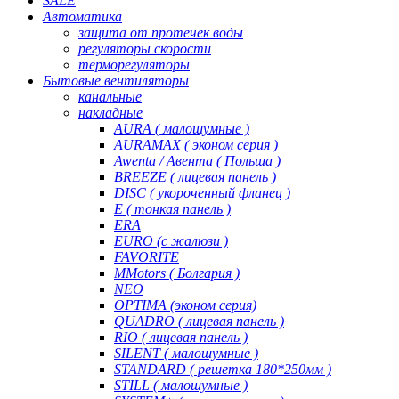
SALE
Автоматика
защита от протечек воды
регуляторы скорости
терморегуляторы
Бытовые вентиляторы
канальные
накладные
AURA ( малошумные )
AURAMAX ( эконом серия )
Awenta / Авента ( Польша )
BREEZE ( лицевая панель )
DISC ( укороченный фланец )
E ( тонкая панель )
ERA
EURO (с жалюзи )
FAVORITE
MMotors ( Болгария )
NEO
OPTIMA (эконом серия)
QUADRO ( лицевая панель )
RIO ( лицевая панель )
SILENT ( малошумные )
STANDARD ( решетка 180*250мм )
STILL ( малошумные )