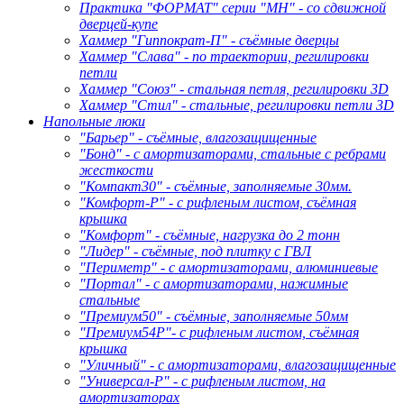
Практика "ФОРМАТ" серии "МН" - со сдвижной
дверцей-купе
Хаммер "Гиппократ-П" - съёмные дверцы
Хаммер "Слава" - по траектории, регилировки
петли
Хаммер "Союз" - стальная петля, регилировки 3D
Хаммер "Стил" - стальные, регилировки петли 3D
Напольные люки
"Барьер" - съёмные, влагозащищенные
"Бонд" - с амортизаторами, стальные с ребрами
жесткости
"Компакт30" - съёмные, заполняемые 30мм.
"Комфорт-Р" - с рифленым листом, съёмная
крышка
"Комфорт" - съёмные, нагрузка до 2 тонн
"Лидер" - съёмные, под плитку с ГВЛ
"Периметр" - с амортизаторами, алюминиевые
"Портал" - с амортизаторами, нажимные
стальные
"Премиум50" - съёмные, заполняемые 50мм
"Премиум54Р"- с рифленым листом, съёмная
крышка
"Уличный" - с амортизаторами, влагозащищенные
"Универсал-Р" - с рифленым листом, на
амортизаторах