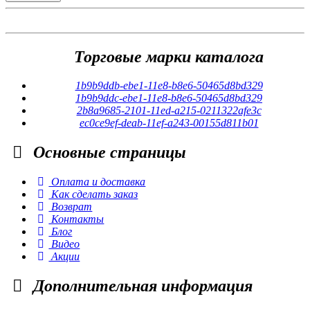
Торговые марки каталога
1b9b9ddb-ebe1-11e8-b8e6-50465d8bd329
1b9b9ddc-ebe1-11e8-b8e6-50465d8bd329
2b8a9685-2101-11ed-a215-0211322afe3c
ec0ce9ef-deab-11ef-a243-00155d811b01
Основные
страницы
Оплата и доставка
Как сделать заказ
Возврат
Контакты
Блог
Видео
Акции
Дополнительная
информация