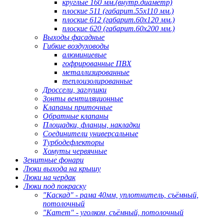
круглые 160 мм.(внутр.диаметр)
плоские 511 (габарит.55х110 мм.)
плоские 612 (габарит.60х120 мм.)
плоские 620 (габарит.60х200 мм.)
Выходы фасадные
Гибкие воздуховоды
алюминиевые
гофрированные ПВХ
металлизированные
теплоизолированные
Дроссели, заглушки
Зонты вентиляционные
Клапаны приточные
Обратные клапаны
Площадки, фланцы, накладки
Соединители универсальные
Турбодефлекторы
Хомуты червячные
Зенитные фонари
Люки выхода на крышу
Люки на чердак
Люки под покраску
"Каскад" - рама 40мм, уплотнитель, съёмный,
потолочный
"Катет" - уголком, съёмный, потолочный