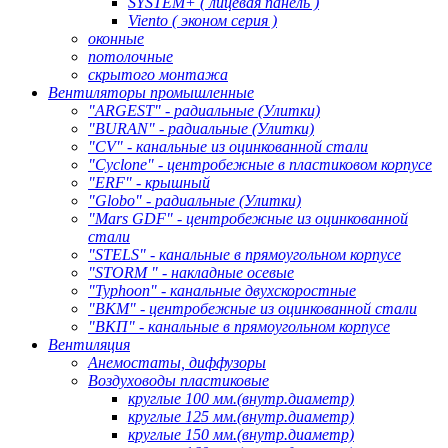
SYSTEM+ ( лицевая панель )
Viento ( эконом серия )
оконные
потолочные
скрытого монтажа
Вентиляторы промышленные
"ARGEST" - радиальные (Улитки)
"BURAN" - радиальные (Улитки)
"CV" - канальные из оцинкованной стали
"Cyclone" - центробежные в пластиковом корпусе
"ERF" - крышный
"Globo" - радиальные (Улитки)
"Mars GDF" - центробежные из оцинкованной
стали
"STELS" - канальные в прямоугольном корпусе
"STORM " - накладные осевые
"Typhoon" - канальные двухскоростные
"ВКМ" - центробежные из оцинкованной стали
"ВКП" - канальные в прямоугольном корпусе
Вентиляция
Анемостаты, диффузоры
Воздуховоды пластиковые
круглые 100 мм.(внутр.диаметр)
круглые 125 мм.(внутр.диаметр)
круглые 150 мм.(внутр.диаметр)