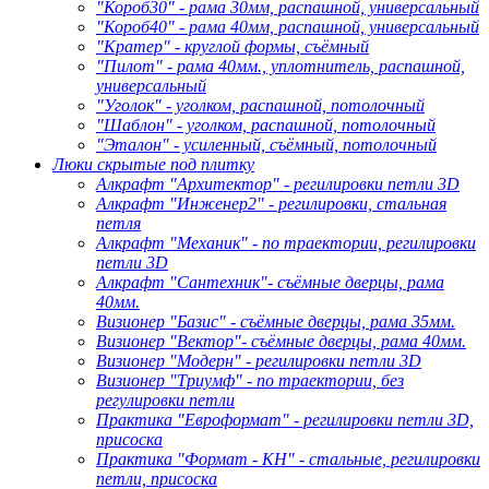
"Короб30" - рама 30мм, распашной, универсальный
"Короб40" - рама 40мм, распашной, универсальный
"Кратер" - круглой формы, съёмный
"Пилот" - рама 40мм., уплотнитель, распашной,
универсальный
"Уголок" - уголком, распашной, потолочный
"Шаблон" - уголком, распашной, потолочный
"Эталон" - усиленный, съёмный, потолочный
Люки скрытые под плитку
Алкрафт "Архитектор" - регилировки петли 3D
Алкрафт "Инженер2" - регилировки, стальная
петля
Алкрафт "Механик" - по траектории, регилировки
петли 3D
Алкрафт "Сантехник"- съёмные дверцы, рама
40мм.
Визионер "Базис" - съёмные дверцы, рама 35мм.
Визионер "Вектор"- съёмные дверцы, рама 40мм.
Визионер "Модерн" - регилировки петли 3D
Визионер "Триумф" - по траектории, без
регулировки петли
Практика "Евроформат" - регилировки петли 3D,
присоска
Практика "Формат - КН" - стальные, регилировки
петли, присоска