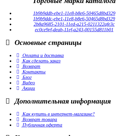
Торговые марки каталога
1b9b9ddb-ebe1-11e8-b8e6-50465d8bd329
1b9b9ddc-ebe1-11e8-b8e6-50465d8bd329
2b8a9685-2101-11ed-a215-0211322afe3c
ec0ce9ef-deab-11ef-a243-00155d811b01
Основные
страницы
Оплата и доставка
Как сделать заказ
Возврат
Контакты
Блог
Видео
Акции
Дополнительная
информация
Как купить в интернет-магазине?
Возврат товара
Публичная оферта