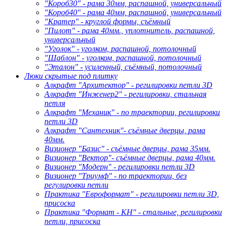
"Короб30" - рама 30мм, распашной, универсальный
"Короб40" - рама 40мм, распашной, универсальный
"Кратер" - круглой формы, съёмный
"Пилот" - рама 40мм., уплотнитель, распашной,
универсальный
"Уголок" - уголком, распашной, потолочный
"Шаблон" - уголком, распашной, потолочный
"Эталон" - усиленный, съёмный, потолочный
Люки скрытые под плитку
Алкрафт "Архитектор" - регилировки петли 3D
Алкрафт "Инженер2" - регилировки, стальная
петля
Алкрафт "Механик" - по траектории, регилировки
петли 3D
Алкрафт "Сантехник"- съёмные дверцы, рама
40мм.
Визионер "Базис" - съёмные дверцы, рама 35мм.
Визионер "Вектор"- съёмные дверцы, рама 40мм.
Визионер "Модерн" - регилировки петли 3D
Визионер "Триумф" - по траектории, без
регулировки петли
Практика "Евроформат" - регилировки петли 3D,
присоска
Практика "Формат - КН" - стальные, регилировки
петли, присоска