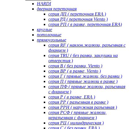
HARDI
дверная переточная
серия ДП ( переточная ERA )
серия РД ( переточная Viento )
серия РП ( в рамке, переточная ERA)
круглые
потолочные
прямоугольные
серия RF ( наклон.жалюзи, разъемная с
фланцем )
серия TRU ( без рамки, заклушки на
отверстия )
серия В ( без рамки, Viento )
серия ВР ( в рамке, Viento )
серия Г ( прямые жалюзи, без рамки )
серия П ( прямые жалюзи в рамке )
серия ПФ ( прямые жалюзи, разъемная
с фланцем )
серия Р ( в рамке, ERA )
серия РР ( разъемная в рамке )
серия РРН ( наружная разъемная )
серия РСФ ( прямые жалюзи,
неразъемная с фланцем )
серия РЦ ( цилиндрическая )
серия С ( без рамки, ERA )