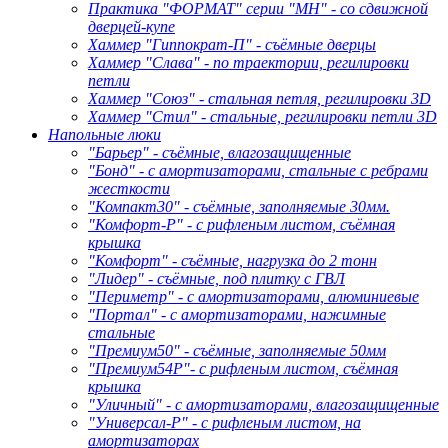
Практика "ФОРМАТ" серии "МН" - со сдвижной
дверцей-купе
Хаммер "Гиппократ-П" - съёмные дверцы
Хаммер "Слава" - по траектории, регилировки
петли
Хаммер "Союз" - стальная петля, регилировки 3D
Хаммер "Стил" - стальные, регилировки петли 3D
Напольные люки
"Барьер" - съёмные, влагозащищенные
"Бонд" - с амортизаторами, стальные с ребрами
жесткости
"Компакт30" - съёмные, заполняемые 30мм.
"Комфорт-Р" - с рифленым листом, съёмная
крышка
"Комфорт" - съёмные, нагрузка до 2 тонн
"Лидер" - съёмные, под плитку с ГВЛ
"Периметр" - с амортизаторами, алюминиевые
"Портал" - с амортизаторами, нажимные
стальные
"Премиум50" - съёмные, заполняемые 50мм
"Премиум54Р"- с рифленым листом, съёмная
крышка
"Уличный" - с амортизаторами, влагозащищенные
"Универсал-Р" - с рифленым листом, на
амортизаторах