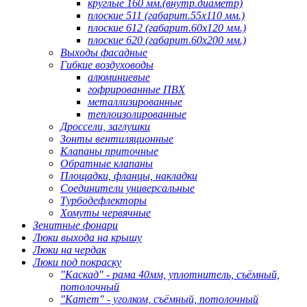
круглые 160 мм.(внутр.диаметр)
плоские 511 (габарит.55х110 мм.)
плоские 612 (габарит.60х120 мм.)
плоские 620 (габарит.60х200 мм.)
Выходы фасадные
Гибкие воздуховоды
алюминиевые
гофрированные ПВХ
металлизированные
теплоизолированные
Дроссели, заглушки
Зонты вентиляционные
Клапаны приточные
Обратные клапаны
Площадки, фланцы, накладки
Соединители универсальные
Турбодефлекторы
Хомуты червячные
Зенитные фонари
Люки выхода на крышу
Люки на чердак
Люки под покраску
"Каскад" - рама 40мм, уплотнитель, съёмный,
потолочный
"Катет" - уголком, съёмный, потолочный