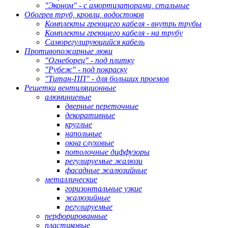
"Эконом" - с амортизаторами, стальные
Обогрев труб, кровли, водостоков
Комплекты греющего кабеля - внутрь трубы
Комплекты греющего кабеля - на трубу
Саморегулирующийся кабель
Противопожарные люки
"Огнеборец" - под плитку
"Рубеж" - под покраску
"Титан-ПП" - для больших проемов
Решетки вентиляционные
алюминиевые
дверные переточные
декоративные
круглые
напольные
окна слуховые
потолочные диффузоры
регулируемые жалюзи
фасадные жалюзийные
металлические
горизонтальные узкие
жалюзийные
регулируемые
перфорированные
пластиковые