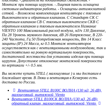
пластика. - Двигатель на подшипниках скольжения. -
Монтаж при помощи шурупов. - Лицевая панель оснащена
световым индикатором работы. - Оснащены антимоскитной
сеткой. - Возможна комплектация вентилятора с тяговым
Выключателем и обратным клапаном. С Стандарт СК С
обратным клапаном СВ С тяговым выключателем СКВ С
обратным клапаном и тяговым выключателем Название
VIENTO 100 Максимальный расход воздуха, м3/ч 130 Давление,
Па 28 Уровень звукового давления, dB 26 Напряжение, В 220-
240 Частота, Гц 50 Потребляемая мощность, Вт 14 Класс
защиты (IP) 24 Масса, кг 0.5 Монтаж вентиляторов
осуществляется как c вентиляционными воздуховодами, так и
самостоятельно на ровную вертикальную поверхность,
достаточной жесткости для установки изделия при помощи
шурупов. Допустимое отклонение монтажной поверхности
по вертикали +/- 0.5 мм.
Вы можете купить STILL ( малошумные ) и мы доставим в
ближайшее время. В Люки и вентиляция в Кемерово есть
доставка по России.
Вентилятор STILL В100С ВОЛНА (130 м3, 26 dB),
малошумный, вытяжной, Viento
Вентилятор STILL В100СК ВОЛНА (130 м3, 26 dB),
обратный клапан, малошумный, вытяжной, Viento