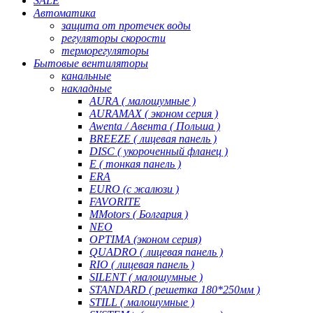
SALE
Автоматика
защита от протечек воды
регуляторы скорости
терморегуляторы
Бытовые вентиляторы
канальные
накладные
AURA ( малошумные )
AURAMAX ( эконом серия )
Awenta / Авента ( Польша )
BREEZE ( лицевая панель )
DISC ( укороченный фланец )
E ( тонкая панель )
ERA
EURO (с жалюзи )
FAVORITE
MMotors ( Болгария )
NEO
OPTIMA (эконом серия)
QUADRO ( лицевая панель )
RIO ( лицевая панель )
SILENT ( малошумные )
STANDARD ( решетка 180*250мм )
STILL ( малошумные )