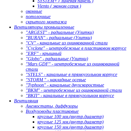
SYSTEM+ ( лицевая панель )
Viento ( эконом серия )
оконные
потолочные
скрытого монтажа
Вентиляторы промышленные
"ARGEST" - радиальные (Улитки)
"BURAN" - радиальные (Улитки)
"CV" - канальные из оцинкованной стали
"Cyclone" - центробежные в пластиковом корпусе
"ERF" - крышный
"Globo" - радиальные (Улитки)
"Mars GDF" - центробежные из оцинкованной
стали
"STELS" - канальные в прямоугольном корпусе
"STORM " - накладные осевые
"Typhoon" - канальные двухскоростные
"ВКМ" - центробежные из оцинкованной стали
"ВКП" - канальные в прямоугольном корпусе
Вентиляция
Анемостаты, диффузоры
Воздуховоды пластиковые
круглые 100 мм.(внутр.диаметр)
круглые 125 мм.(внутр.диаметр)
круглые 150 мм.(внутр.диаметр)