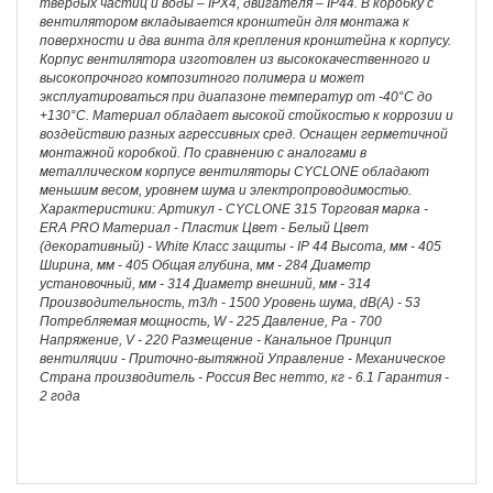
твердых частиц и воды – IPX4, двигателя – IP44. В коробку с
вентилятором вкладывается кронштейн для монтажа к
поверхности и два винта для крепления кронштейна к корпусу.
Корпус вентилятора изготовлен из высококачественного и
высокопрочного композитного полимера и может
эксплуатироваться при диапазоне температур от -40°С до
+130°С. Материал обладает высокой стойкостью к коррозии и
воздействию разных агрессивных сред. Оснащен герметичной
монтажной коробкой. По сравнению с аналогами в
металлическом корпусе вентиляторы CYCLONE обладают
меньшим весом, уровнем шума и электропроводимостью.
Характеристики: Артикул - CYCLONE 315 Торговая марка -
ERA PRO Материал - Пластик Цвет - Белый Цвет
(декоративный) - White Класс защиты - IP 44 Высота, мм - 405
Ширина, мм - 405 Общая глубина, мм - 284 Диаметр
установочный, мм - 314 Диаметр внешний, мм - 314
Производительность, m3/h - 1500 Уровень шума, dB(A) - 53
Потребляемая мощность, W - 225 Давление, Pa - 700
Напряжение, V - 220 Размещение - Канальное Принцип
вентиляции - Приточно-вытяжной Управление - Механическое
Страна производитель - Россия Вес нетто, кг - 6.1 Гарантия -
2 года