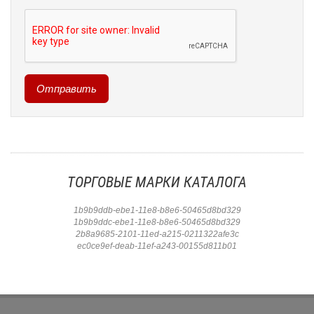
ТОРГОВЫЕ МАРКИ КАТАЛОГА
1b9b9ddb-ebe1-11e8-b8e6-50465d8bd329
1b9b9ddc-ebe1-11e8-b8e6-50465d8bd329
2b8a9685-2101-11ed-a215-0211322afe3c
ec0ce9ef-deab-11ef-a243-00155d811b01