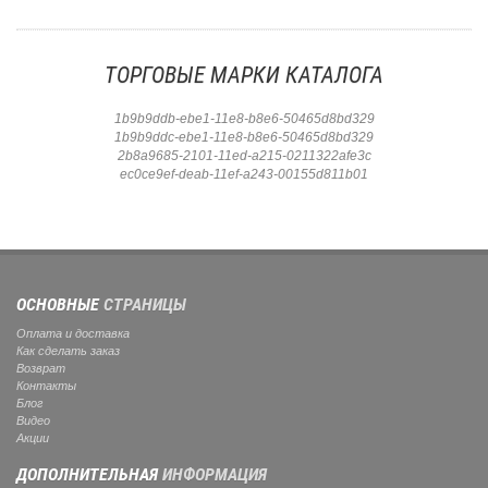
ТОРГОВЫЕ МАРКИ КАТАЛОГА
1b9b9ddb-ebe1-11e8-b8e6-50465d8bd329
1b9b9ddc-ebe1-11e8-b8e6-50465d8bd329
2b8a9685-2101-11ed-a215-0211322afe3c
ec0ce9ef-deab-11ef-a243-00155d811b01
ОСНОВНЫЕ
СТРАНИЦЫ
Оплата и доставка
Как сделать заказ
Возврат
Контакты
Блог
Видео
Акции
ДОПОЛНИТЕЛЬНАЯ
ИНФОРМАЦИЯ