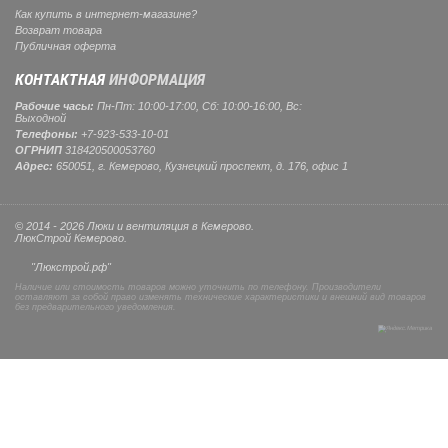
Как купить в интернет-магазине?
Возврат товара
Публичная оферта
КОНТАКТНАЯ
ИНФОРМАЦИЯ
Рабочие часы:
Пн-Пт: 10:00-17:00, Сб: 10:00-16:00, Вс:
Выходной
Телефоны:
+7-923-533-10-01
ОГРНИП
318420500053760
Адрес:
650051, г. Кемерово, Кузнецкий проспект, д. 176, офис 1
© 2014 - 2026 Люки и вентиляция в Кемерово.
ЛюкСтрой Кемерово.
"Люкстрой.рф"
Наличие или стоимость товаров можно уточнить по телефону. Производители
оставляют за собой право изменять технические характеристики и внешний вид товаров
без предварительного уведомления.