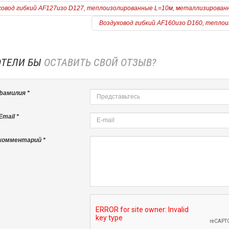
ховод гибкий AF127изо D127, теплоизолированные L=10м, металлизированн
Воздуховод гибкий AF160изо D160, тепло
ОТЕЛИ БЫ
ОСТАВИТЬ СВОЙ ОТЗЫВ?
фамилия *
=======================
mail *
комментарий *