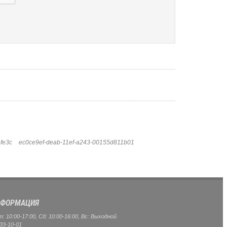
fe3c
ec0ce9ef-deab-11ef-a243-00155d811b01
ФОРМАЦИЯ
 10:00-17:00, Сб: 10:00-16:00, Вс: Выходной
33-10-01