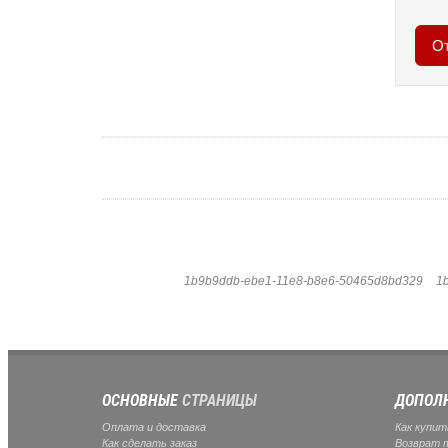
1b9b9ddb-ebe1-11e8-b8e6-50465d8bd329
1
ОСНОВНЫЕ
СТРАНИЦЫ
ДОПОЛ
Оплата и доставка
Как купит
Как сделать заказ
Возврат 