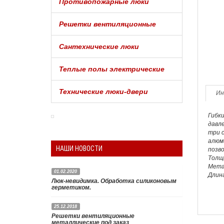
Противопожарные люки
Решетки вентиляционные
Сантехнические люки
Теплые полы электрические
Технические люки-двери
Ин
Гибки
давл
три 
алюм
НАШИ НОВОСТИ
позв
Толщи
Мета
01.02.2020
Длина
Люк-невидимка. Обработка силиконовым
герметиком.
25.12.2018
Чтобы люк невидимка под плитку
Решетки вентиляционные
действительно был полностью незаметен
металлические под заказ