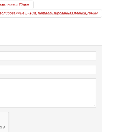
ая.пленка,70мкм
изолированные L=10м, металлизированная.пленка,70мкм