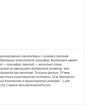
ционирования и вентиляции с низким и средним
. Материал утеплителя: полиэфир. Воздуховод имеет
ой — полиэфир, третий — несколько слоев
изгибах не уменьшает внутренний диаметр, что
духовода при монтаже. Толщина фольги: 70 мкм.
ная длина в растянутом состоянии: 10 м. Материал -
й Количество в транспортной упаковке - 1 шт.
. 152 Страна производительРоссия