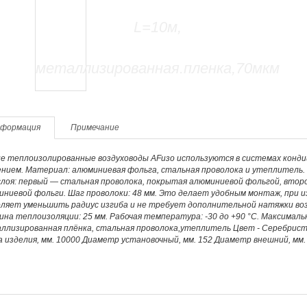
формация
Примечание
е теплоизолированные воздуховоды AFизо используются в системах конди
ением. Материал: алюминиевая фольга, стальная проволока и утеплитель
слоя: первый — стальная проволока, покрытая алюминиевой фольгой, втор
иниевой фольги. Шаг проволоки: 48 мм. Это делает удобным монтаж, при 
оляет уменьшить радиус изгиба и не требует дополнительной натяжки воз
на теплоизоляции: 25 мм. Рабочая температура: -30 до +90 °С. Максималь
ллизированная плёнка, стальная проволока,утеплитель Цвет - Серебристы
 изделия, мм. 10000 Диаметр установочный, мм. 152 Диаметр внешний, мм