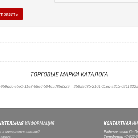
ТОРГОВЫЕ МАРКИ КАТАЛОГА
b9b9ddc-ebe1-11e8-b8e6-50465d8bd329
2b8a9685-2101-11ed-a215-0211322a
НИТЕЛЬНАЯ
ИНФОРМАЦИЯ
КОНТАКТНАЯ
ИН
ь в интернет-магазине?
Рабочие часы:
Пн-Пт:
товара
Телефоны:
+7-923-5