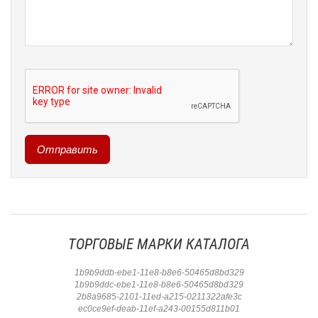
ТОРГОВЫЕ МАРКИ КАТАЛОГА
1b9b9ddb-ebe1-11e8-b8e6-50465d8bd329
1b9b9ddc-ebe1-11e8-b8e6-50465d8bd329
2b8a9685-2101-11ed-a215-0211322afe3c
ec0ce9ef-deab-11ef-a243-00155d811b01