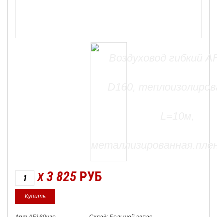
3 825
РУБ
X
Арт.AF160изо
Склад: Большой запас