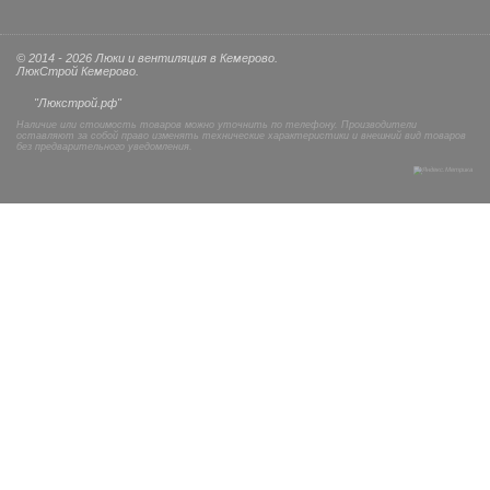
© 2014 - 2026 Люки и вентиляция в Кемерово.
ЛюкСтрой Кемерово.
"Люкстрой.рф"
Наличие или стоимость товаров можно уточнить по телефону. Производители
оставляют за собой право изменять технические характеристики и внешний вид товаров
без предварительного уведомления.