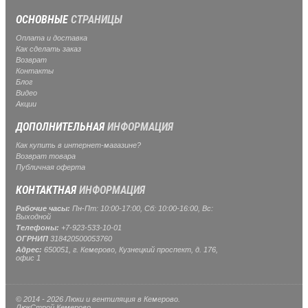
ОСНОВНЫЕ
СТРАНИЦЫ
Оплата и доставка
Как сделать заказ
Возврат
Контакты
Блог
Видео
Акции
ДОПОЛНИТЕЛЬНАЯ
ИНФОРМАЦИЯ
Как купить в интернет-магазине?
Возврат товара
Публичная оферта
КОНТАКТНАЯ
ИНФОРМАЦИЯ
Рабочие часы:
Пн-Пт: 10:00-17:00, Сб: 10:00-16:00, Вс:
Выходной
Телефоны:
+7-923-533-10-01
ОГРНИП
318420500053760
Адрес:
650051, г. Кемерово, Кузнецкий проспект, д. 176,
офис 1
© 2014 - 2026 Люки и вентиляция в Кемерово.
ЛюкСтрой Кемерово.