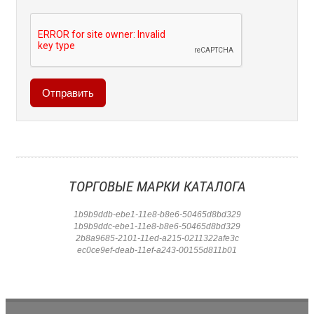
ТОРГОВЫЕ МАРКИ КАТАЛОГА
1b9b9ddb-ebe1-11e8-b8e6-50465d8bd329
1b9b9ddc-ebe1-11e8-b8e6-50465d8bd329
2b8a9685-2101-11ed-a215-0211322afe3c
ec0ce9ef-deab-11ef-a243-00155d811b01