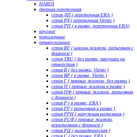
HARDI
дверная переточная
серия ДП ( переточная ERA )
серия РД ( переточная Viento )
серия РП ( в рамке, переточная ERA)
круглые
потолочные
прямоугольные
серия RF ( наклон.жалюзи, разъемная с
фланцем )
серия TRU ( без рамки, заклушки на
отверстия )
серия В ( без рамки, Viento )
серия ВР ( в рамке, Viento )
серия Г ( прямые жалюзи, без рамки )
серия П ( прямые жалюзи в рамке )
серия ПФ ( прямые жалюзи, разъемная
с фланцем )
серия Р ( в рамке, ERA )
серия РР ( разъемная в рамке )
серия РРН ( наружная разъемная )
серия РСФ ( прямые жалюзи,
неразъемная с фланцем )
серия РЦ ( цилиндрическая )
серия С ( без рамки, ERA )