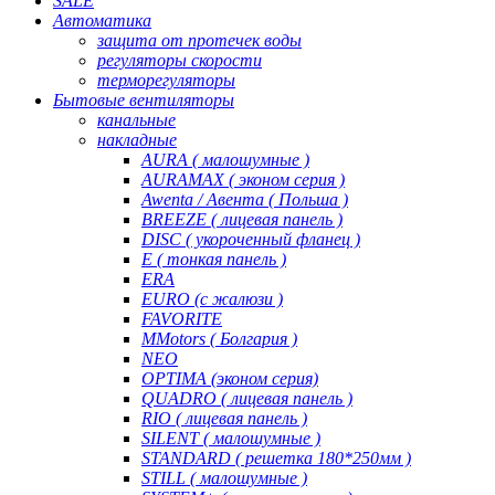
SALE
Автоматика
защита от протечек воды
регуляторы скорости
терморегуляторы
Бытовые вентиляторы
канальные
накладные
AURA ( малошумные )
AURAMAX ( эконом серия )
Awenta / Авента ( Польша )
BREEZE ( лицевая панель )
DISC ( укороченный фланец )
E ( тонкая панель )
ERA
EURO (с жалюзи )
FAVORITE
MMotors ( Болгария )
NEO
OPTIMA (эконом серия)
QUADRO ( лицевая панель )
RIO ( лицевая панель )
SILENT ( малошумные )
STANDARD ( решетка 180*250мм )
STILL ( малошумные )