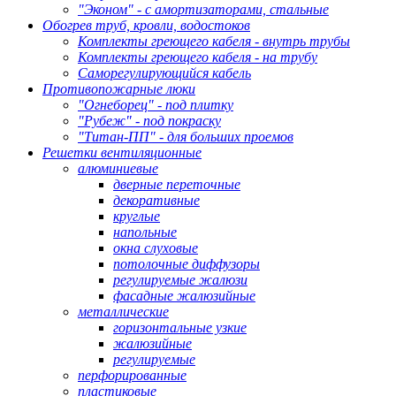
"Эконом" - с амортизаторами, стальные
Обогрев труб, кровли, водостоков
Комплекты греющего кабеля - внутрь трубы
Комплекты греющего кабеля - на трубу
Саморегулирующийся кабель
Противопожарные люки
"Огнеборец" - под плитку
"Рубеж" - под покраску
"Титан-ПП" - для больших проемов
Решетки вентиляционные
алюминиевые
дверные переточные
декоративные
круглые
напольные
окна слуховые
потолочные диффузоры
регулируемые жалюзи
фасадные жалюзийные
металлические
горизонтальные узкие
жалюзийные
регулируемые
перфорированные
пластиковые