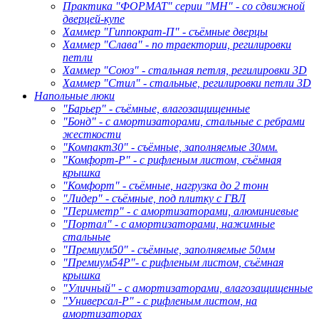
Практика "ФОРМАТ" серии "МН" - со сдвижной
дверцей-купе
Хаммер "Гиппократ-П" - съёмные дверцы
Хаммер "Слава" - по траектории, регилировки
петли
Хаммер "Союз" - стальная петля, регилировки 3D
Хаммер "Стил" - стальные, регилировки петли 3D
Напольные люки
"Барьер" - съёмные, влагозащищенные
"Бонд" - с амортизаторами, стальные с ребрами
жесткости
"Компакт30" - съёмные, заполняемые 30мм.
"Комфорт-Р" - с рифленым листом, съёмная
крышка
"Комфорт" - съёмные, нагрузка до 2 тонн
"Лидер" - съёмные, под плитку с ГВЛ
"Периметр" - с амортизаторами, алюминиевые
"Портал" - с амортизаторами, нажимные
стальные
"Премиум50" - съёмные, заполняемые 50мм
"Премиум54Р"- с рифленым листом, съёмная
крышка
"Уличный" - с амортизаторами, влагозащищенные
"Универсал-Р" - с рифленым листом, на
амортизаторах