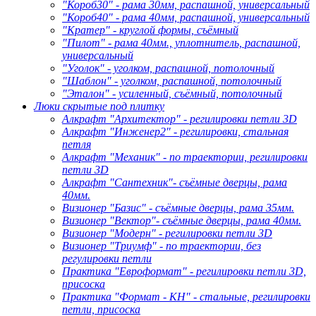
"Короб30" - рама 30мм, распашной, универсальный
"Короб40" - рама 40мм, распашной, универсальный
"Кратер" - круглой формы, съёмный
"Пилот" - рама 40мм., уплотнитель, распашной,
универсальный
"Уголок" - уголком, распашной, потолочный
"Шаблон" - уголком, распашной, потолочный
"Эталон" - усиленный, съёмный, потолочный
Люки скрытые под плитку
Алкрафт "Архитектор" - регилировки петли 3D
Алкрафт "Инженер2" - регилировки, стальная
петля
Алкрафт "Механик" - по траектории, регилировки
петли 3D
Алкрафт "Сантехник"- съёмные дверцы, рама
40мм.
Визионер "Базис" - съёмные дверцы, рама 35мм.
Визионер "Вектор"- съёмные дверцы, рама 40мм.
Визионер "Модерн" - регилировки петли 3D
Визионер "Триумф" - по траектории, без
регулировки петли
Практика "Евроформат" - регилировки петли 3D,
присоска
Практика "Формат - КН" - стальные, регилировки
петли, присоска