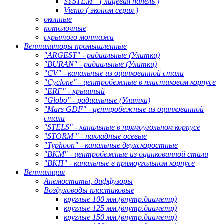
SYSTEM+ ( лицевая панель )
Viento ( эконом серия )
оконные
потолочные
скрытого монтажа
Вентиляторы промышленные
"ARGEST" - радиальные (Улитки)
"BURAN" - радиальные (Улитки)
"CV" - канальные из оцинкованной стали
"Cyclone" - центробежные в пластиковом корпусе
"ERF" - крышный
"Globo" - радиальные (Улитки)
"Mars GDF" - центробежные из оцинкованной
стали
"STELS" - канальные в прямоугольном корпусе
"STORM " - накладные осевые
"Typhoon" - канальные двухскоростные
"ВКМ" - центробежные из оцинкованной стали
"ВКП" - канальные в прямоугольном корпусе
Вентиляция
Анемостаты, диффузоры
Воздуховоды пластиковые
круглые 100 мм.(внутр.диаметр)
круглые 125 мм.(внутр.диаметр)
круглые 150 мм.(внутр.диаметр)